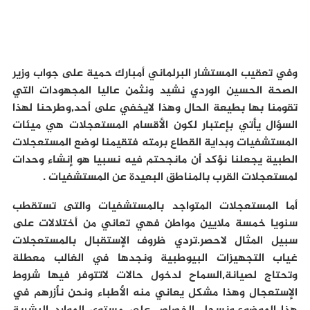
وفي تعقيب المستشار البرلماني أمبارك حمية على جواب وزير
الصحة الحسين الوردي نشيد ونثمن عاليا المجهودات التي
تقومنا بها بطيعة الحال وهذا لايخفي على أحد,وطرحنا لهذا
السؤال يأتي بإعتبار لكون الأقسام المستعجلات هي ميئات
المستشفيات وبداية القطاع برمته فتقيمنا لوضع المستعجلات
الطبية يجعلنا نؤكد أن مانجحتم فيه نسبيا هو إنشاء وحدات
لمستعجلات القرب بالمناطق البعيدة عن المستشفيات .
أما المستعجلات المتواجد بالمستشفيات والتى تستقطب
سنويا خمسة ملايين مواطن فهي تعاني من أختلالات على
سبيل المثال لاحصر.تردي ظروف الإستقبال بالمستعجلات
غياب التجهيزات البيوطبية ونجدها في الغالب معطلة
وتحتاج لصيانة,السماح لدخول حالات لاتتوفر فيها شروط
الإستعجال وهذا مشكل يعاني منه الأطباء ونحن نأزرهم في