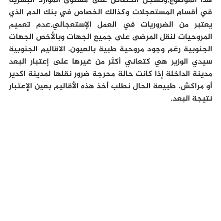
هذا الموضوع,ونسجل الخصاص على مستوى الموارد البشرية
قي أقسام المستعجلات وكذالك الخصاص في بنك الدم الذي
يعتبر من الضروريات في العمل الإستعجالي,عدم تعميم
المروحيات لنقل المرضى على جميع الجهات وبالأخص الجهات
الجنوبية رغم وجود مروحية طبية بالعيون. الاقاليم الجنوبية
سيدي الوزير هي كتعاني أكثر من غيرها على إعتبار البعد
مدينة الداخلة إذا كانت حالة محرجة ضرور نقلها لمدينة اكدير
أو مراكش. طبيعة الحال نطلب أخذ هذه الأقاليم بعين الإعتبار
نتيجة البعد.