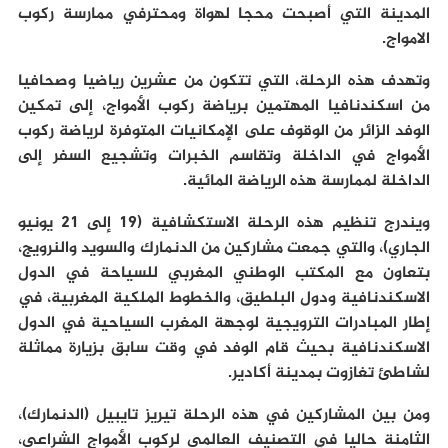
المدينة التي أصبحت محجا لهواة ومحترفي ممارسة ركوب
الامواج.
وتهدف هذه الرحلة، التي تتكون من عشرين رياضيا وصحافيا
من اسكندنافيا المهتمين برياضة ركوب الأمواج، إلى تمكين
الوفد الزائر من الوقوف على الإمكانيات المتوفرة لرياضة ركوب
الأمواج في الداخلة وتقاسم الخبرات وتشجيع السفر إلى
الداخلة لممارسة هذه الرياضة المائية.
ويندرج تنظيم هذه الرحلة الاستكشافية (19 إلى 21 يونيو
الجاري)، والتي جمعت مشاركين من الدنمارك والسويد والنرويج،
بتعاون مع المكتب الوطني المغربي للسياحة في الدول
الاسكندنافية ودول البلطيق، والخطوط الملكية المغربية، في
إطار المبادرات الترويجية لوجهة المغرب السياحية في الدول
الاسكندنافية بحيث قام الوفد في وقت سابق بزيارة مماثلة
لشاطئ تغازوت بمدينة أكادير.
ومن بين المشاركين في هذه الرحلة تيريز تايبيل (الدنمارك)،
الثامنة حاليا في التصنيف العالمي لركوب الأمواج الشراعي،