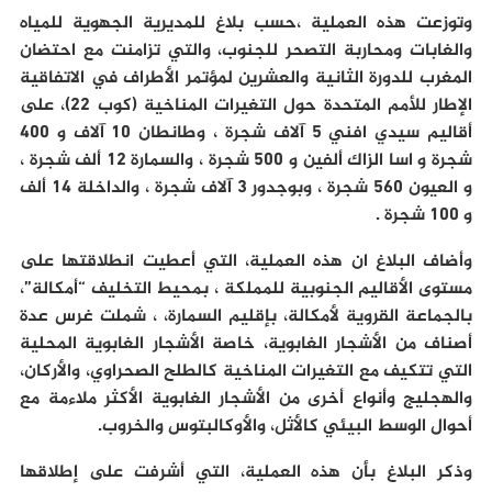
وتوزعت هذه العملية ،حسب بلاغ للمديرية الجهوية للمياه
والغابات ومحاربة التصحر للجنوب، والتي تزامنت مع احتضان
المغرب للدورة الثانية والعشرين لمؤتمر الأطراف في الاتفاقية
الإطار للأمم المتحدة حول التغيرات المناخية (كوب 22)، على
أقاليم سيدي افني 5 آلاف شجرة ، وطانطان 10 آلاف و 400
شجرة و اسا الزاك ألفين و 500 شجرة ، والسمارة 12 ألف شجرة ،
و العيون 560 شجرة ، وبوجدور 3 آلاف شجرة ، والداخلة 14 ألف
و 100 شجرة .
وأضاف البلاغ ان هذه العملية، التي أعطيت انطلاقتها على
مستوى الأقاليم الجنوبية للمملكة ، بمحيط التخليف “أمكالة”،
بالجماعة القروية لأمكالة، بإقليم السمارة، ، شملت غرس عدة
أصناف من الأشجار الغابوية، خاصة الأشجار الغابوية المحلية
التي تتكيف مع التغيرات المناخية كالطلح الصحراوي، والأركان،
والهجليج وأنواع أخرى من الأشجار الغابوية الأكثر ملاءمة مع
أحوال الوسط البيئي كالأثل، والأوكالبتوس والخروب.
وذكر البلاغ بأن هذه العملية، التي أشرفت على إطلاقها