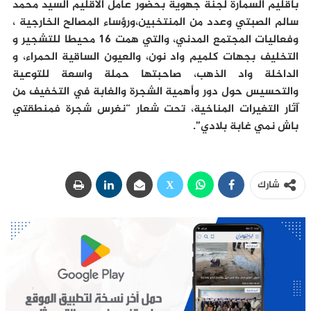
باقليم السمارة لجنة جهوية بحضور عامل الاقليم السيد محمد
سالم الصبتي وعدد من المنتخبين،ورؤساء المصالح الخارجية ،
وفعاليات المجتمع المدني، والتي همت 16 محيطا للتشجير و
التخليف بجهات كلميم واد نون، والعيون الساقية الحمراء، و
الداخلة واد الذهب، صاحبتها حملة واسعة للتوعية
والتحسيس حول دور وأهمية الشجرة والغابة في التخفيف من
آثار التغيرات المناخية، تحت شعار “نغرس شجرة فمنطقتي
باش نمي غابة بلادي”.
شارك