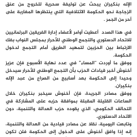
الإله بنكيران يبحث عن توليفة سحرية للخروج من عنق
الزجاجة نحو الحكومة الائتلافية التي ينتظرها المغاربة على
أحر من الجمر .
في هذا الصدد أعطيت أوامر لأعضاء إدارة الفريقين البرلمانيين
للاتحاد الدستوري والتجمع الوطني للأحرار بمجلس النواب بفك
الارتباط بين الحزبين لتمهيد الطريق أمام التجمع لدخول
الحكومة.
ووفق ما أوردت “المساء” في عدد نهاية الأسبوع فإن عزيز
أخنوش أخبر قيادات الحزب بأن التجمع الوطني للأحرار سيدخل
وحيدا إلى الحكومة بعد أسابيع من الصراع من عبد الإله
بنكيران.
ووفق مصادر الجريدة، فإن أخنوش سيخبر بنكيران خلال
الساعات القليلة المقبلة بموافقة حزبه على المشاركة في
التحالف الحكومي، الذي يقوده حزب العدالة والتنمية، دون
الاتحاد الدستوري.
وتابعت اليومية، نقلا عن مصادر قيادية من العدالة والتنمية،
إنه إذا وافق أخنوش على الدخول إلى الحكومة فلن تكون