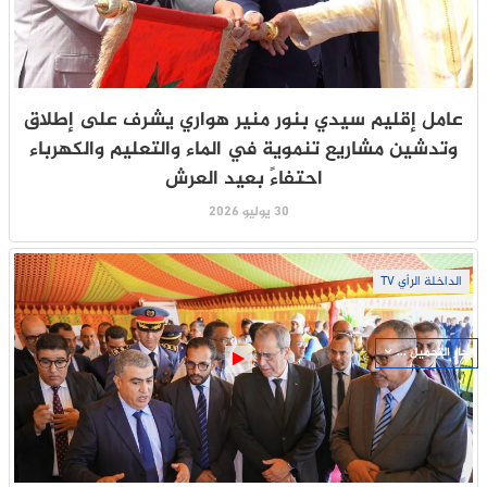
عامل إقليم سيدي بنور منير هواري يشرف على إطلاق
وتدشين مشاريع تنموية في الماء والتعليم والكهرباء
احتفاءً بعيد العرش
30 يوليو 2026
الداخلة الرأي TV
جار التحميل ...