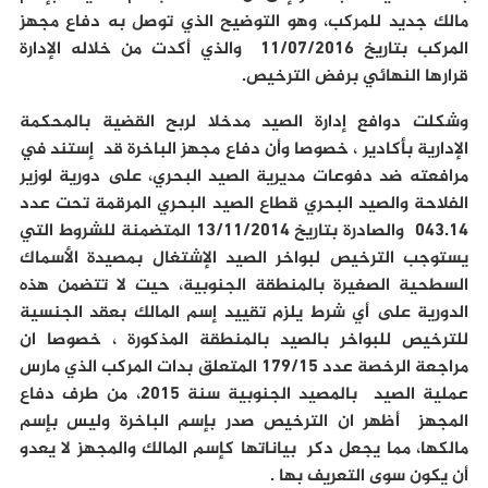
مالك جديد للمركب، وهو التوضيح الذي توصل به دفاع مجهز
المركب بتاريخ 11/07/2016 والذي أكدت من خلاله الإدارة
قرارها النهائي برفض الترخيص.
وشكلت دوافع إدارة الصيد مدخلا لربح القضية بالمحكمة
الإدارية بأكادير ، خصوصا وأن دفاع مجهز الباخرة قد إستند في
مرافعته ضد دفوعات مديرية الصيد البحري، على دورية لوزير
الفلاحة والصيد البحري قطاع الصيد البحري المرقمة تحت عدد
043.14 والصادرة بتاريخ 13/11/2014 المتضمنة للشروط التي
يستوجب الترخيص لبواخر الصيد الإشتغال بمصيدة الأسماك
السطحية الصغيرة بالمنطقة الجنوبية، حيت لا تتضمن هذه
الدورية على أي شرط يلزم تقييد إسم المالك بعقد الجنسية
للترخيص للبواخر بالصيد بالمنطقة المذكورة ، خصوصا ان
مراجعة الرخصة عدد 179/15 المتعلق بدات المركب الذي مارس
عملية الصيد بالمصيد الجنوبية سنة 2015، من طرف دفاع
المجهز أظهر ان الترخيص صدر بإسم الباخرة وليس بإسم
مالكها، مما يجعل دكر بياناتها كإسم المالك والمجهز لا يعدو
أن يكون سوى التعريف بها .