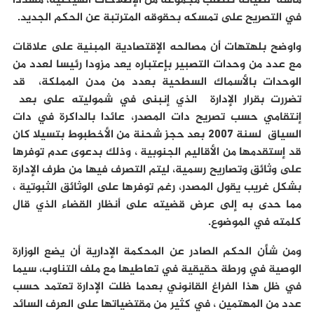
ماسة لصيانة تتطلب مجموعة من الإصلاحات الهيكلية، مشددا
في التصريح على تمسكه بحقوقه المترتبة عن الحكم الجديد.
واوضح بلهتهات أن مصالحه الإقتصادية المبنية على علاقات
مع عدد من وحدات التصبير بإعتباره يعد مزودا رئيسا لعدد من
الوحدات بالأسماك السطحية بعدد من مدن المملكة، قد
تضررت بقرار الإدارة الذي إنبنى في شموليته على بعد
إنتقامي حسب تصريح دات المصدر، عائدا بالداكرة في دات
السياق لسنة 2007 بعد حجز شحنة من الأخطبوط بتسيلا كان
قد إستقدمها من الأقاليم الجنوبية ، وذلك بدعوى عدم توفرها
على وثائق وتصاريح رسمية، ليتم التصرف فيها من طرف الإدارة
بشكل غريب يقول المصدر، رغم توفرها على الوثائق الثبوتية ،
مما حدى به إلى عرض قضيته على أنظار القضاء الذي قال
كلمته في الموضوع.
ومن شأن الحكم الصادر عن المحكمة الإدارية أن يضع الوزارة
الوصية في ورطة حقيقية في تعاطيها مع ملف التناوب، سيما
في ظل هذا الفراغ القانوني بعدما ظلت الإدارة تعتمد حسب
عدد من المهتمين ، في كثير من مقتضياتها على العرف السائد