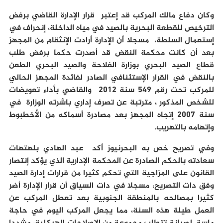
وكان دفاع مالك المركب قد إعتبر قرار الإدارة القاضي برفض
الترخيص للقطعة البحرية بالصيد في مياه الداخلة، إنحراف في
إستعمال السلطة، مسجلا أن الإدارة أرادت الإنثقام من المجهز
بعد أن كانت محكمة النقض قد أصدرت حكما برفض طلب
قطاع الصيد البحري بوزارة الفلاحة والصيد البحري الطعن
بالنقض في القرار الإستئنافي الصادر لفائدة المجهز الحالي
للمركب تحت رقم 549 سنة 2012 والقاضي بأداء تعويضات
للشخص المذكور ، مترتبة عن تصرف إداري باشرته الوزارة في
سنة 2007 إتجاه المجهز بعد مصادرة أسماكه من الأخطبوط
وإتهامه بالتهريب.
وفي تصريح خص به البحرنيوز أكد عبد الهادي بلهتهات
سعادته بالحكم الصادرة عن المحكمة الإدارية الذي يؤكد إنتصار
القانون على المزاجية التي تحكم كثيرا من قرارات إدارة الصيد
وفق دات التصريح، مسجلا في دات السياق أن قرار الإدارة أضر
كثيرا بمصالحه بالمنطقة الجنوبية بعد تعطل المركب عن
العمل طيلة هذه السنة، مما يجعل المركب اليوم في حاجة