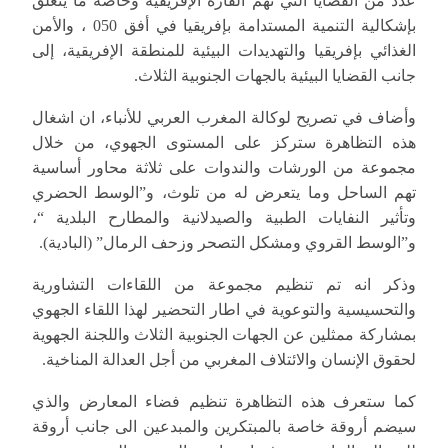
عدد من القضايا التي تهم القارة الإفريقية وخاصة ما يتعلق
بإشكالية التنمية المستدامة بإفريقيا في أفق 050 ، والأمن
الغذائي بإفريقيا والتهديدات البيئية للمنطقة الإفريقية، إلى
جانب القضايا البيئية بالجهات الجنوبية الثلاث.
وأضاف في تصريح لوكالة المغرب العربي للأنباء، ان اشغال
هذه التظاهرة ستركز على المستوى الجهوي، من خلال
مجموعة من الورشات والندوات على ثلاثة محاور أساسية
تهم الساحل وما يتعرض له من تلوث، و”الوسط الحضري
وتأثير النفايات الطبية والصيدلانية والمطارح البلدية “،
و”الوسط القروي ومشكل التصحر وزحف الرمال” (البادية).
وذكر انه تم تنظيم مجموعة من اللقاءات التشاورية
والتحسيسية والتوعوية في اطار التحضير لهذا اللقاء الجهوي
بمشاركة ممثلين عن الجهات الجنوبية الثلاث واللجنة الجهوية
لحقوق الإنسان والائتلاف المغربي من أجل العدالة المناخية.
كما ستعرف هذه التظاهرة تنظيم فضاء المعارض والذي
سيضم أروقة خاصة بالمبتكرين والمبدعين الى جانب أروقة