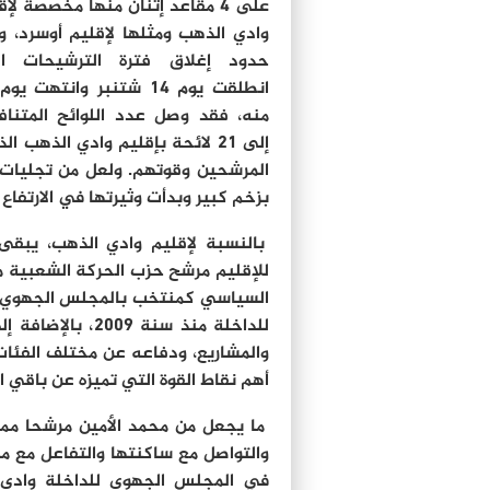
على 4 مقاعد إثنان منها مخصصة لإ
وادي الذهب ومثلها لإقليم أوسرد، و
حدود إغلاق فترة الترشيحات ال
منه، فقد وصل عدد اللوائح المتنا
إلى 21 لائحة بإقليم وادي الذهب 
المرشحين وقوتهم. ولعل من تجليات ذل
بزخم كبير وبدأت وثيرتها في الارتفاع 
بالنسبة لإقليم وادي الذهب، يبقى 
للإقليم مرشح حزب الحركة الشعبية م
السياسي كمنتخب بالمجلس الجهوي لثلا
للداخلة منذ سنة 
والمشاريع، ودفاعه عن مختلف الفئات 
أهم نقاط القوة التي تميزه عن باقي 
ما يجعل من محمد الأمين مرشحا ممي
والتواصل مع ساكنتها والتفاعل مع 
في المجلس الجهوي للداخلة وادي ا