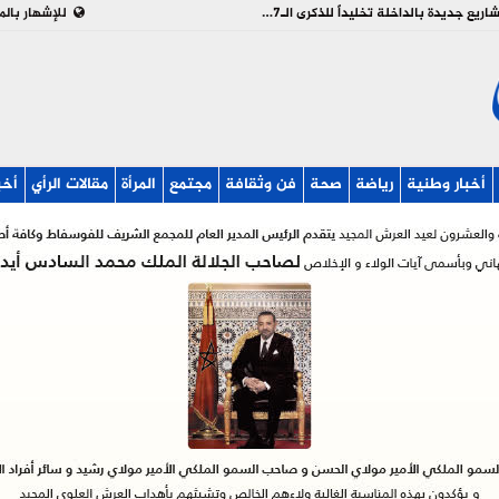
بالفيديو : تدشين وإطلاق مشاريع جديدة بالداخلة تخليداً للذكرى الـ27 لعيد العرش
للإشهار بالم
أخبار وطنية
رياضة
صحة
فن وثقافة
مجتمع
المرأة
مقالات الرأي
أخب