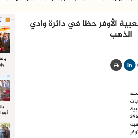
عبية الأوفر حظا في دائرة وادي
الذهب
بالف
وإط
جدي
ل
ملة
انتخابات
بال
بية
أجواء
اعد مجلس النواب البالغ عددها 395
والي 
سبة
علي 
صلاة
وفر
جم