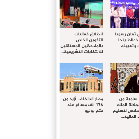
 تعلن رسمياً
انطلاق فعاليات
لخطاط ينجا
التكوين الخاص
» وتعيينه
بالملاحظين المستقلين
للانتخابات التشريعية…
 سامية من
مطار الداخلة.. أزيد من
لالة الملك
176 ألف مسافر عند
سادس لتسليم
متم يونيو
المالية…