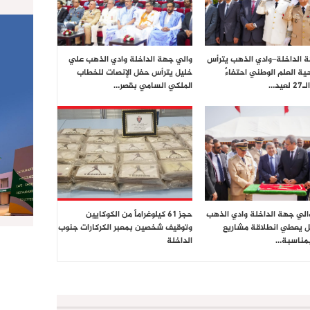
 الداخلة–وادي الذهب يترأس
والي جهة الداخلة وادي الذهب علي
ية العلم الوطني احتفاءً
خليل يترأس حفل الإنصات للخطاب
يد…
الملكي السامي بقصر…
والي جهة الداخلة وادي الذهب
حجز 61 كيلوغراماً من الكوكايين
 يعطي انطلاقة مشاريع
وتوقيف شخصين بمعبر الكركارات جنوب
بمناسبة…
الداخلة