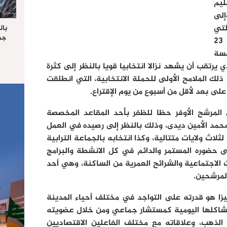
قليم
إلى
تي
بال
جما
انطلقت يوم 14 شتنبر وانتهت يوم 23
الرا
فسة
يستق
الذي يرتقب أن يشهد نزالا انتخابيا قويا بالنظر إلى كثرة
المس
“غ
ك الملامح الأولى للحملة الانتخابية، التي انطلقت
على بعد لأقل من أسبوع من يوم الإقتراع.
المرشح الأوفر حظا للظفر بأحد المقاعد المخصصة
حمد الأمين ديدى، وذلك بالنظر إلى رصيده في العمل
ث ولايات متتالية، وكذا انتخابه بالجماعة الترابية
2009، بالإضافة إلى حضوره المستمر والدائم في كل الانشطة والبرامج
الاجتماعية والشرائح العمرية من الساكنة، وهي أحد
المرشحين.
زا هو قدرته على التواجد في مختلف أحياء المدينة
مشاكلها اليومية كمستشار جماعي ومن خلال عضويته
لذهب، وعلاقاته مع مختلف الفاعلين الاقتصاديين