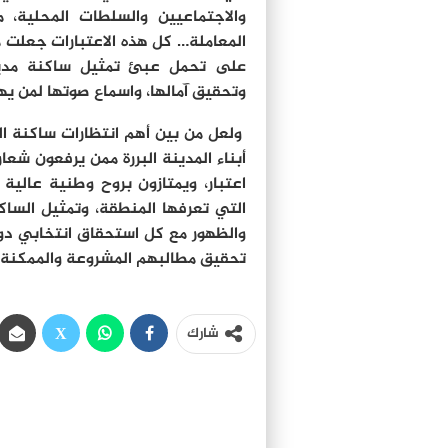
والاجتماعيين والسلطات المحلية، 
المعاملة… كل هذه الاعتبارات جعلت م
على تحمل عبئ تمثيل ساكنة مدينة
وتحقيق آمالها، واسماع صوتها لمن يهم
ولعل من بين أهم انتظارات ساكنة ال
أبناء المدينة البررة ممن يرفعون شع
اعتبار، ويمتازون بروح وطنية عالية
التي تعرفها المنطقة، وتمثيل السا
والظهور مع كل استحقاق انتخابي دو
تحقيق مطالبهم المشروعة والممكنة.
شارك