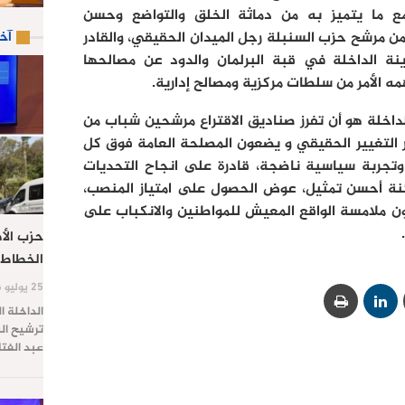
مع ما يتميز به من دماثة الخلق والتواضع وحسن
آخ
ن مرشح حزب السنبلة رجل الميدان الحقيقي، والقادر
 الداخلة في قبة البرلمان والدود عن مصالحها
ه الأمر من سلطات مركزية ومصالح إدارية.
داخلة هو أن تفرز صناديق الاقتراع مرشحين شباب من
ار التغيير الحقيقي و يضعون المصلحة العامة فوق كل
 وتجربة سياسية ناضجة، قادرة على انجاح التحديات
كنة أحسن تمثيل، عوض الحصول على امتياز المنصب،
ن ملامسة الواقع المعيش للمواطنين والانكباب على
حزب الأص
الخطاط 
25 يوليو 2026
الداخلة ا
ترشيح الس
عبد الفت