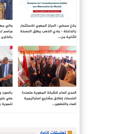
بلاغ صحفي : المركز الجهوي للاستثمار
والي جهة
بالداخلة – وادي الذهب يطلق النسخة
مراسم تح
الثانية من…
بالذكرى الـ27 لع
المدير العام للشركة الجهوية متعددة
بالصور: 
الخدمات إطلاق مشاريع استراتيجية
علي خليل
للماء والتطهير…
تنموية 
تعليقات الزوار