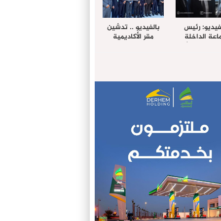
فيديو: رئيس
بالفيديو .. تدشين
عة الداخلة
مقر الأكاديمية
غب حرمة الله
الإفريقية لعلوم
بل وفد رفيع
الصحة بالداخلة
توى من مدينة
ريت نيك ”
الامريكية