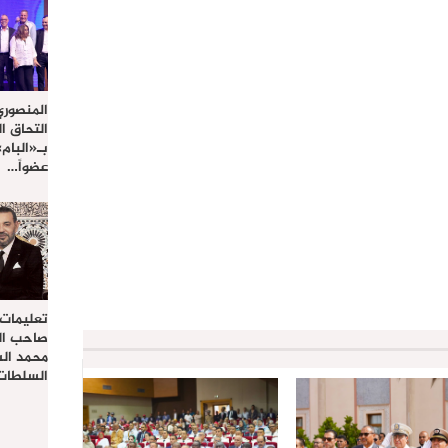
المنصوري
التحاق ا
بـ«البام
عضواً…
تعليمات
صاحب الج
محمد ال
السلطات 