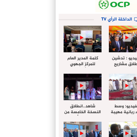
الداخلة الرأي TV
يديو : تدشين
كلمة المدير العام
لاق مشاريع
للمركز الجهوي
دة بالداخلة
للإستثمار خلال
تخليداً للذكرى الـ27
أشغال لإجتماع
عيد العرش
التقييمي للجنة
الجهوية الموحد
لإستثمار بجهة
الداخلة…
فيديو: وسط
شاهد..انطلاق
 ربانية مهيبة
النسخة الخامسة من
جهة الداخلة ”
مهرجان “الأمداح
خليل ” يؤدي
النبوية” المنظم من
 عيد الفطر مع
طرف مجلس جهة
وع المصلين
الداخلة وادي الذهب