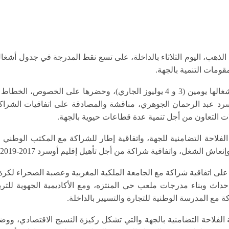
ذهب، اليوم الثلاثاء بالداخلة، على تسع نقط المدرجة في جدول أشغال 
قومات التنمية بالجهة.
وتم خلال هذه الدورة، التي امتدت أشغالها يومين (3 و 4 يوليوز الجاري)، وحضره
وسرد عبد الرحمان الجوهري، مناقشة والمصادقة على اتفاقيات الشرا
 التعاون من أجل تنمية عدة قطاعات حيوية بالجهة.
الفلاحة التضامنية للجهة، واتفاقية إطار للشراكة مع المكتب الوطني 
اش الشغل، واتفاقية شراكة من أجل تأهيل إقليم أوسرد 2017-2019.
لى اتفاقية شراكة مع الجامعة الملكية المغربية وعصبة الصحراء لكرة
اث وبناء مدرجات ملعب حي المنتزه، ومع الأكاديمية الجهوية للتربي
ة مع المدرسة الوطنية للتجارة والتسيير بالداخلة.
احة التضامنية بالجهة والتي تشكل ركيزة النسيج الاقتصادي، ووضعي