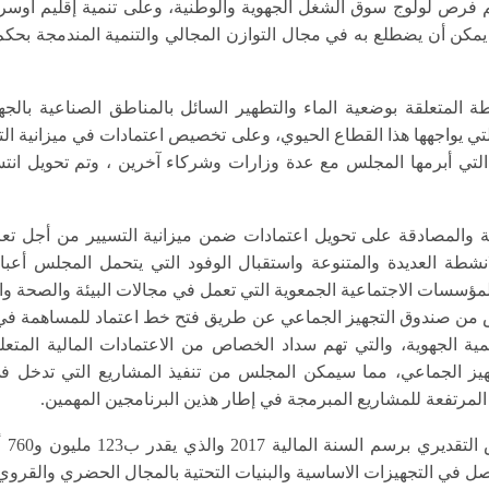
فرص لولوج سوق الشغل الجهوية والوطنية، وعلى تنمية إقليم أوسرد با
يمكن أن يضطلع به في مجال التوازن المجالي والتنمية المندمجة بحكم 
لمتعلقة بوضعية الماء والتطهير السائل بالمناطق الصناعية بالجه
تي يواجهها هذا القطاع الحيوي، وعلى تخصيص اعتمادات في ميزانية الت
تي أبرمها المجلس مع عدة وزارات وشركاء آخرين ، وتم تحويل انتسابات
ة والمصادقة على تحويل اعتمادات ضمن ميزانية التسيير من أجل ت
انشطة العديدة والمتنوعة واستقبال الوفود التي يتحمل المجلس أع
مؤسسات الاجتماعية الجمعوية التي تعمل في مجالات البيئة والصحة والر
ن صندوق التجهيز الجماعي عن طريق فتح خط اعتماد للمساهمة في ت
مية الجهوية، والتي تهم سداد الخصاص من الاعتمادات المالية المتعل
ز الجماعي، مما سيمكن المجلس من تنفيذ المشاريع التي تدخل في إ
ة المرتفعة للمشاريع المبرمجة في إطار هذين البرنامجين المهمين.
وصاد
ل في التجهيزات الاساسية والبنيات التحتية بالمجال الحضري والقروي