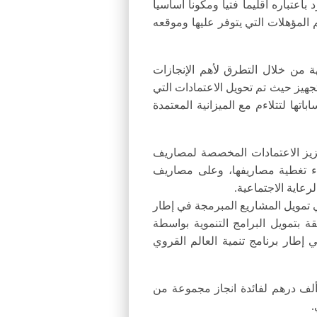
عتباره اقليما فتيا ومكونا أساسيا
المؤهلات التي يتوفر عليها وموقعه
ة من خلال التطرق لأهم الإنجازات
جهيز حيث تم تحويل الاعتمادات التي
ها لتتلاءم مع الميزانية المعتمدة
عزيز الاعتمادات المخصصة لمصاريف
باء تغطية مصاريفها، وعلى مصاريف
عاية الاجتماعية.
مويل المشاريع المبرمجة في إطار
قة بتمويل البرامج التنموية بواسطة
طار برنامج تنمية العالم القروي
ق المجلس على برمجة الفائض التقديري برسم السنة المالية 2017 والذي يقدر ب123 مليون و760 ألف درهم لفائدة انجاز مجموعة من
.