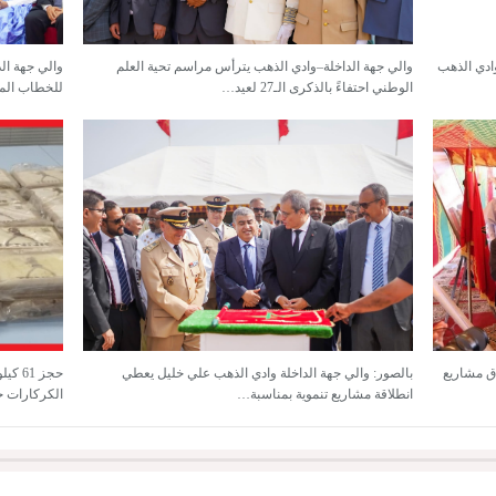
وادي الذهب
والي جهة الداخلة–وادي الذهب يترأس مراسم تحية العلم
والي جهة ال
الوطني احتفاءً بالذكرى الـ27 لعيد…
للخطاب الم
اق مشاريع
بالصور: والي جهة الداخلة وادي الذهب علي خليل يعطي
حجز 1
انطلاقة مشاريع تنموية بمناسبة…
الكركارات ج