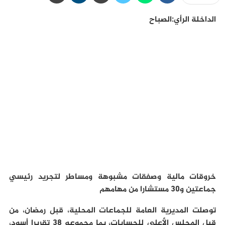
الداخلة الرأي:الصباح
خروقات مالية وصفقات مشبوهة ومساطر لتجريد رئيسي
جماعتين و30 مستشارا من مهامهم
توصلت المديرية العامة للجماعات المحلية، قبل رمضان، من
قبل المجلس الأعلى للحسابات، بما مجموعه 38 تقريرا أسود،