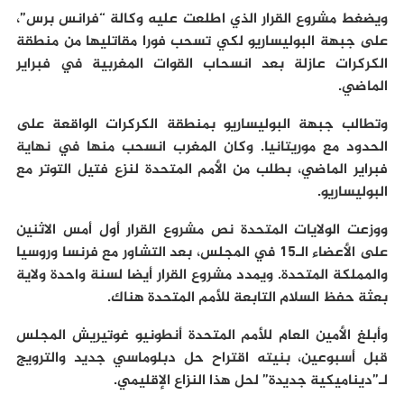
ويضغط مشروع القرار الذي اطلعت عليه وكالة “فرانس برس”،
على جبهة البوليساريو لكي تسحب فورا مقاتليها من منطقة
الكركرات عازلة بعد انسحاب القوات المغربية في فبراير
الماضي.
وتطالب جبهة البوليساريو بمنطقة الكركرات الواقعة على
الحدود مع موريتانيا. وكان المغرب انسحب منها في نهاية
فبراير الماضي، بطلب من الأمم المتحدة لنزع فتيل التوتر مع
البوليساريو.
ووزعت الولايات المتحدة نص مشروع القرار أول أمس الاثنين
على الأعضاء الـ15 في المجلس، بعد التشاور مع فرنسا وروسيا
والمملكة المتحدة. ويمدد مشروع القرار أيضا لسنة واحدة ولاية
بعثة حفظ السلام التابعة للأمم المتحدة هناك.
وأبلغ الأمين العام للأمم المتحدة أنطونيو غوتيريش المجلس
قبل أسبوعين، بنيته اقتراح حل دبلوماسي جديد والترويج
لـ”ديناميكية جديدة” لحل هذا النزاع الإقليمي.