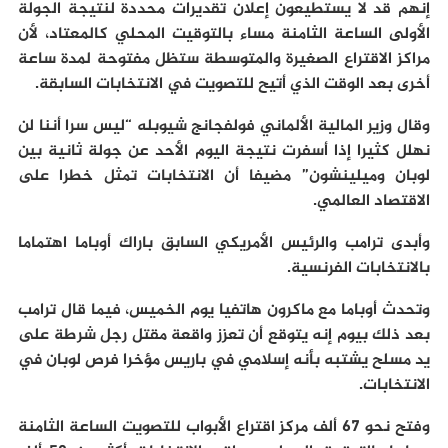
إنهم قد لا يستطيعون إعلان تقديرات محددة لنتيجة الجولة
الأولى الساعة الثامنة مساء بالتوقيت المحلي كالمعتاد، لأن
مراكز الاقتراع الصغيرة والمتوسطة ستظل مفتوحة لمدة ساعة
أخرى بعد الوقت الذي أتيح للتصويت في الانتخابات السابقة.
وقال وزير المالية الألماني فولفجانج شيوبله “ليس سرا أننا لن
نهلل كثيرا إذا أسفرت نتيجة اليوم الأحد عن جولة ثانية بين
لوبان وميلينشون” مضيفا أن الانتخابات تمثل خطرا على
الاقتصاد العالمي.
وأبدى ترامب والرئيس الأمريكي السابق باراك أوباما اهتماما
بالانتخابات الفرنسية.
وتحدث أوباما مع ماكرون هاتفيا يوم الخميس، فيما قال ترامب
بعد ذلك بيوم إنه يتوقع أن تعزز واقعة مقتل رجل شرطة على
يد مسلح يشتبه بأنه إسلامي في باريس مؤخرا فرص لوبان في
الانتخابات.
وفتح نحو 67 ألف مركز اقتراع الأبواب للتصويت الساعة الثامنة