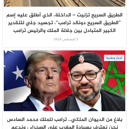
الطريق السريع تزنيت – الداخلة، الذي أطلق عليه إسم
“الطريق السريع دونالد ترامب”، تجسيد جلي للتقدير
الكبير المتبادل بين جلالة الملك والرئيس ترامب
2 أغسطس 2026
أخبار وطنية
بلاغ من الديوان الملكي.. ترامب للملك محمد السادس
نحن نعترف بسيادة المغرب على الصحراء ، وندعم