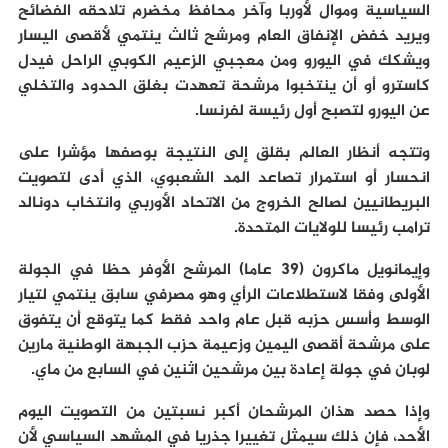
السياسية وموال لأوربا وآخر محافظ مخضرم تلاحقه الفضائح
ويريد خفض الإنفاق العام ومرشح ثالث ينتمي لأقصى اليسار
ويشكك في اليورو ومن معجبي الزعيم الكوبي الراحل فيدل
كاسترو أو أن ينتخبوا مرشحة تعهدت بغلق الحدود والتخلي
عن اليورو لتصبح أول رئيسة لفرنسا.
وتتجه أنظار العالم بقلق إلى النتيجة بوصفها مؤشرا على
انحسار أو استمرار تصاعد المد الشعبوي، الذي أدى لتصويت
البريطانيين لصالح الخروج من الاتحاد الأوربي وانتخاب دونالد
ترامب رئيسا للولايات المتحدة.
وإيمانويل ماكرون (39 عاما) المرشح الأوفر حظا في الجولة
الأولى وفقا لاستطلاعات الرأي وهو مصرفي سابق ينتمي لتيار
الوسط وأسس حزبه قبل عام واحد فقط كما يتوقع أن يتفوق
على مرشحة أقصى اليمين وزعيمة حزب الجبهة الوطنية مارين
لوبان في جولة إعادة بين مرشحين اثنين في السابع من ماي.
وإذا حصد هذان المرشحان أكبر نسبتين من التصويت اليوم
الأحد، فإن ذلك سيمثل تغييرا جذريا في المشهد السياسي لأن