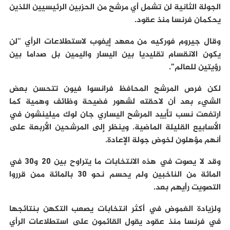
الجولة الثانية لن تشمل أي مرشح من الحزبين الرئيسيين اللذين
يحكمان فرنسا منذ عقود.
وقال جيروم فوركيه من معهد إيفوب لاستطلاعات الرأي “لن
يكون الانقسام تقليديا بين اليسار واليمين بل صداما بين
رؤيتين للعالم”.
لكن فرص المرشح المحافظ فرانسوا فيون تتحسن بعض
الشيء بعد أن لاحقته لشهور فضيحة وظائف وهمية كما
ارتفعت نسب تأييد المرشح اليساري جان لوك ميلينشون في
الأسابيع القليلة الماضية. وينظر إلى المرشحين الأربعة على
أنهم مؤهلون لخوض جولة الإعادة.
وقد لا يصوت في هذه الانتخابات ما يتراوح بين 20 و30 في
المائة من الناخبين ولم يحسم نحو 30 بالمائة ممن قرروا
التصويت رأيهم بعد.
ولزيادة الغموض في أكثر انتخابات يصعب التكهن بنتائجها
في فرنسا منذ عقود يقول القائمون على استطلاعات الرأي