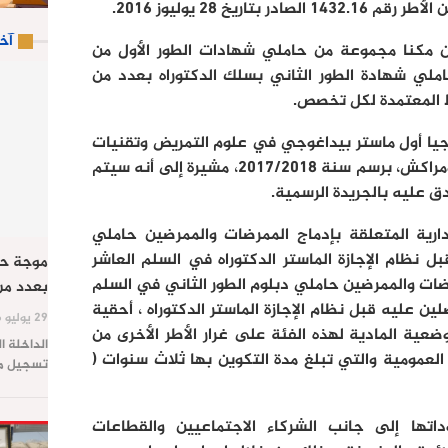
اريخ 28 يوليوز 2016.
آخ
ن مكنا مجموعة من حاملي شهادات الطور الأول من
لي شهادة الطور الثاني بسلك الدكتوراه بعدد من
 المعتمدة لكل تخصص.
يجيا أول ماستر بيداغوجي في علوم التمريض وتقنيات
الصحة بداية بمعاهد الرباط، وفاس، ومراكش، برسم سنة 2017/2018، مشيرة إلى أنه سيتم
دق عليه بالجريدة الرسمية.
دارية المتعلقة بإدماج الممرضات والممرضين حاملي
بل نظام الإجازة الماستر الدكتوراه في السلم العاشر
موجة حر
ضات والممرضين حاملي دبلوم الطور الثاني في السلم
بعدد من
10 حاليا، والحاصلين عليه قبل نظام الإجازة الماستر الدكتوراه ، أحقية
29 يوليو 2026
ية المادية لهذه الفئة على غرار الأطر الأخرى من
الداخلة ا
لعمومية والتي تبلغ مدة التكوين بها ثلاث سنوات (
تسجيل موج
ها إلى جانب الشركاء الاجتماعيين والقطاعات