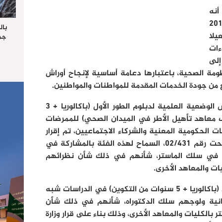
أنه
اور اتفاق 5 يوليوز 2011
بال
يلا
جما
الرا
ءات
يستق
إلى
المس
مة الصحية، باعتبارها دعامة أساسية لإنجاح أوراش
“غ
فع من جودة الخدمات المقدمة للمواطنات والمواطنين.
وأوضحت في هذا الصدد أنه بخصوص الوضعية العلمية لدبلوم الطور الأول (باكالوريا + 3
معاهد تأهيل الأطر في الميدان الصحي) للممرضات
ت الحكومية المعنية والشركاء الاجتماعيين، تم إقرار
عبر إرسالية بتاريخ 16 فبراير 2016 تحت رقم 02/431، السماح لهذه الفئة بالمشاركة في
سة في سلك الماستر، شأنهم في ذلك شأن نظرائهم
ات والمعاهد الأخرى.
وبالنسبة لحاملي دبلوم الطور الثاني (باكالوريا + 5 سنوات من التكوين) في الدراسات شبه
مكانية ولوجهم سلك الدكتوراه، شأنهم في ذلك شأن
بالكليات والمعاهد الأخرى، وذلك بناء على قرار وزارة