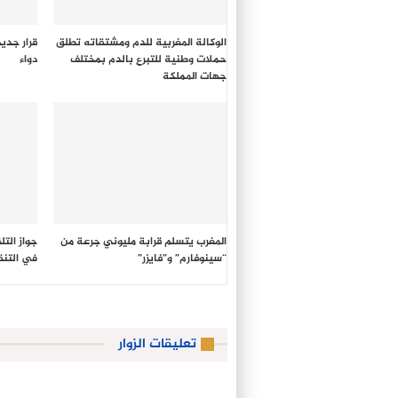
الوكالة المغربية للدم ومشتقاته تطلق
حملات وطنية للتبرع بالدم بمختلف
دواء
جهات المملكة
المغرب يتسلم قرابة مليوني جرعة من
جواز الت
“سينوفارم” و”فايزر”
في التنق
تعليقات الزوار