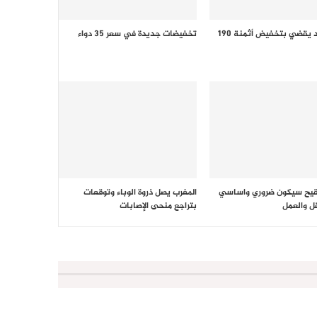
قرار جديد يقضي بتخفيض أثمنة 190
تخفيضات جديدة في سعر 35 دواء
لقيح سيكون ضروري واساسي
المغرب يصل ذروة الوباء وتوقعات
ل والعمل
بتراجع منحى الإصابات