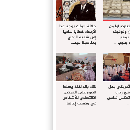
ز 61 كيلوغراماً من
جلالة الملك يوجه غدا
ن وتوقيف
الأربعاء خطابا ساميا
معبر
إلى شعبه الوفي
ت جنوب…
بمناسبة عيد…
لأمريكي يحل
لقاء بالداخلة يسلط
في زيارة
الضوء على التمكين
 تعكس تنامي
الاقتصادي للأشخاص
…
في وضعية إعاقة