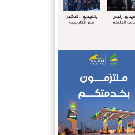
فيديو: رئيس
بالفيديو .. تدشين
عة الداخلة
مقر الأكاديمية
غب حرمة الله
الإفريقية لعلوم
بل وفد رفيع
الصحة بالداخلة
توى من مدينة
ريت نيك ”
الامريكية