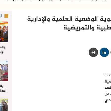
ية الوضعية العلمية والإدارية
لطبية والتمريضية
بالف
وإط
جدي
ل
دة
ية
بال
قصد
أجواء
 من
والي 
احي
علي 
صلاة
جم