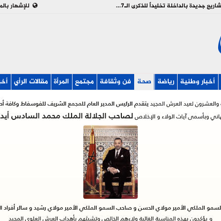
بالفيديو : تدشين وإطلاق مشاريع جديدة بالداخلة تخليداً للذكرى الـ27 لعيد العرش
للإشهار بالم
أخبار وطنية
رياضة
صحة
فن وثقافة
مجتمع
المرأة
مقالات الرأي
أخب