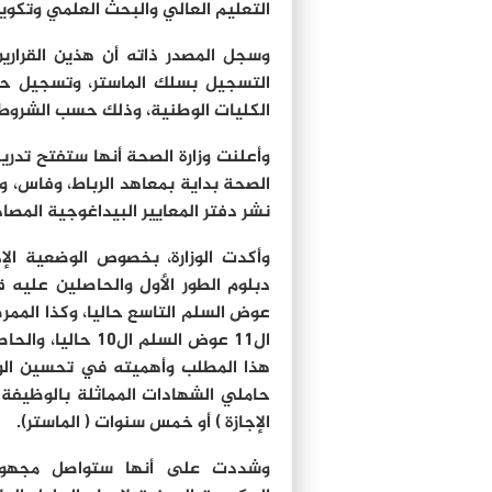
التعليم العالي والبحث العلمي وتكوين الأطر رقم 1432.16 الصادر بت
وسجل المصدر ذاته أن هذين القراري
التسجيل بسلك الماستر، وتسجيل حام
الكليات الوطنية، وذلك حسب الشروط
وأعلنت وزارة الصحة أنها ستفتح تدر
نشر دفتر المعايير البيداغوجية المصا
وأكدت الوزارة، بخصوص الوضعية الإ
دبلوم الطور الأول والحاصلين عليه ق
عوض السلم التاسع حاليا، وكذا الممر
ال11 عوض السلم ال
هذا المطلب وأهميته في تحسين الوضع
حاملي الشهادات المماثلة بالوظيفة ا
الإجازة ) أو خمس سنوات ( الماستر).
وشددت على أنها ستواصل مجهودات