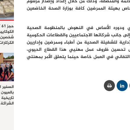
لائمة والمنصفة، وذلك من خلال إعداد وإصدار مرسوم
ص بهيئة الممرضين كافة بوزارة الصحة الخاضعين
حج
شري ودوره الأساس في النهوض بالمنظومة الصحية
الكوكايي
 إلى جانب شركائها الاجتماعيين والقطاعات الحكومية
شخصين ب
إدارية للشغيلة الصحية من أطباء وممرضين وإداريين
الكركارا
 تحسين ظروف عمل مهنيي هذا القطاع الحيوي،
التفاني في العمل خاصة حينما يتعلق الأمر بمهنتي
السفير ا
بالعيون 
تاريخية
الشراكة