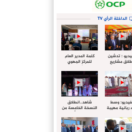
الداخلة الرأي TV
يديو : تدشين
كلمة المدير العام
لاق مشاريع
للمركز الجهوي
دة بالداخلة
للإستثمار خلال
تخليداً للذكرى الـ27
أشغال لإجتماع
عيد العرش
التقييمي للجنة
الجهوية الموحد
لإستثمار بجهة
الداخلة…
فيديو: وسط
شاهد..انطلاق
 ربانية مهيبة
النسخة الخامسة من
جهة الداخلة ”
مهرجان “الأمداح
خليل ” يؤدي
النبوية” المنظم من
 عيد الفطر مع
طرف مجلس جهة
وع المصلين
الداخلة وادي الذهب