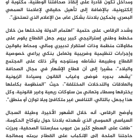
ومداخل تكون قادرة على إنقاذ صحافتنا الوطنية، مكتوبة أو
إلكترونية، بالإضافة إلى تأهيل حقيقي لإعلامنا السمعي
البصري، وتمكين بلادنا، بشكل عام، من الإعلام الذي تستحق”.
وشدد الرقاص، على حتمية “اهتمام الدولة وتدخلها من خلال
مخطط وطني إستراتيجي كبير يروم جعل القطاع يقوم على
مقاولات منظمة وذات استقرار تدبيري ومالي، ومحاط بقوانين
وإجراءات تنظيمية وضريبية وتعامل بنكي يراعي خصوصية
القطاع وطبيعة نشاطه ومنتوجه وأثر ذلك على المجتمع
والبلاد”، مشيرا إلى أن قطاع الإشهار في مجال الصحافة
“يشهد بدوره فوضى وغياب القانون وسيادة الزبونية
والعلاقات والتدخلات المختلفة”، حيث “المنظومة بكاملها
يخترقها وسطاء وتعاني من سلوكات ريعية وغير قانونية، وكل
هذا يجعل، بالتالي، التنافس غير متكافئ وبلا توازن أو منطق”.
وأوضح الرقاص، أنه خلال الشهور الأخيرة، وطيلة السجال
السياسي العمومي الذي شهدته بلادنا حول بلوكاج الحكومة،
“طفت على السطح كثير من عيوب ممارستنا الصحفية، وبرزت
حاجتنا الملحة إلى الإنكباب على القطاع برمته ومعالجة