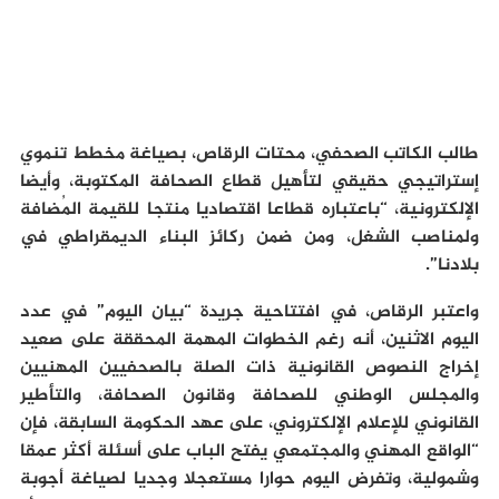
طالب الكاتب الصحفي، محتات الرقاص، بصياغة مخطط تنموي
إستراتيجي حقيقي لتأهيل قطاع الصحافة المكتوبة، وأيضا
الإلكترونية، “باعتباره قطاعا اقتصاديا منتجا للقيمة المُضافة
ولمناصب الشغل، ومن ضمن ركائز البناء الديمقراطي في
بلادنا”.
واعتبر الرقاص، في افتتاحية جريدة “بيان اليوم” في عدد
اليوم الاثنين، أنه رغم الخطوات المهمة المحققة على صعيد
إخراج النصوص القانونية ذات الصلة بالصحفيين المهنيين
والمجلس الوطني للصحافة وقانون الصحافة، والتأطير
القانوني للإعلام الإلكتروني، على عهد الحكومة السابقة، فإن
“الواقع المهني والمجتمعي يفتح الباب على أسئلة أكثر عمقا
وشمولية، وتفرض اليوم حوارا مستعجلا وجديا لصياغة أجوبة