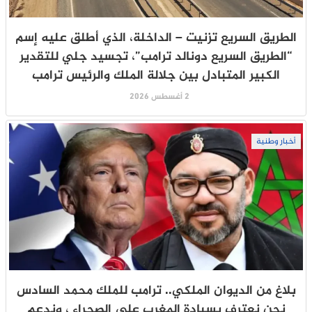
الطريق السريع تزنيت – الداخلة، الذي أطلق عليه إسم
“الطريق السريع دونالد ترامب”، تجسيد جلي للتقدير
الكبير المتبادل بين جلالة الملك والرئيس ترامب
2 أغسطس 2026
أخبار وطنية
بلاغ من الديوان الملكي.. ترامب للملك محمد السادس
نحن نعترف بسيادة المغرب على الصحراء ، وندعم