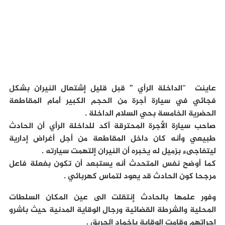
عاينت “الداخلة الرأي ” قبل قليل إشتعال النيران بشكل
فجائي في سيارة أجرة من الحجم الكبير أمام المقاطعة
الحضرية الخامسة بحي السلام الداخلة .
صاحب سيارة الأجرة المحترقة أكد للداخلة الرأي أن الحادث
طبيعي وأنه كان داخل المقاطعة من أجل أغراض إدارية
ليتفاجىء بزميل له يخبره أن النيران إلتهمت سيارته .
كما أوضح نفس المتحدث أنه يستبعد أن تكون بفعلة فاعل
مرجحا كون الحادث قد يعود لتماس كهربائي .
وفور علمها بالحادث إنتقلت الى عين المكان السلطات
المحلية والشرطة القضائية ورجال الوقاية المدنية حيث باشرو
إجراتهم وقامت الوقاية بإخماد الحريق .