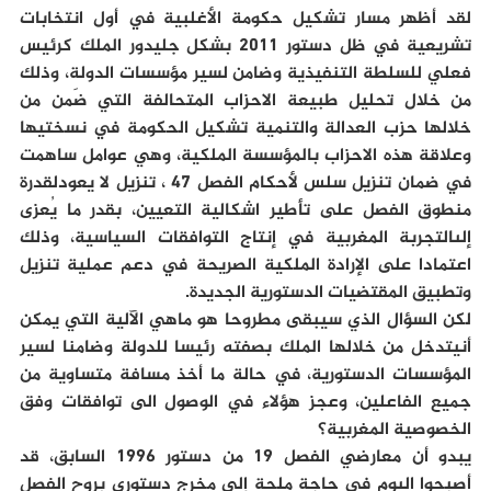
لقد أظهر مسار تشكيل حكومة الأغلبية في أول انتخابات
تشريعية في ظل دستور 2011 بشكل جليدور الملك كرئيس
فعلي للسلطة التنفيذية وضامن لسير مؤسسات الدولة، وذلك
من خلال تحليل طبيعة الاحزاب المتحالفة التي ضَمن من
خلالها حزب العدالة والتنمية تشكيل الحكومة في نسختيها
وعلاقة هذه الاحزاب بالمؤسسة الملكية، وهي عوامل ساهمت
في ضمان تنزيل سلس لأحكام الفصل 47 ، تنزيل لا يعودلقدرة
منطوق الفصل على تأطير اشكالية التعيين، بقدر ما يُعزى
إلىالتجربة المغربية في إنتاج التوافقات السياسية، وذلك
اعتمادا على الإرادة الملكية الصريحة في دعم عملية تنزيل
وتطبيق المقتضيات الدستورية الجديدة.
لكن السؤال الذي سيبقى مطروحا هو ماهي الآلية التي يمكن
أنيتدخل من خلالها الملك بصفته رئيسا للدولة وضامنا لسير
المؤسسات الدستورية، في حالة ما أخذ مسافة متساوية من
جميع الفاعلين، وعجز هؤلاء في الوصول الى توافقات وفق
الخصوصية المغربية؟
يبدو أن معارضي الفصل 19 من دستور 1996 السابق، قد
أصبحوا اليوم في حاجة ملحة إلى مخرج دستوري بروح الفصل