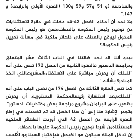
والسادسة )و 51 و57 و59 و130 (الفقرة الأولى والرابعة) و
147.”
ولا نجد أن أحكام الفصل 42-قد دخلت في دائرة الاستثناءات
من توقيع رئيس الحكومة بالعطف،فمن هو رئيس الحكومة
المخول ليوقع بالعطف على ظهائر ملكية في مسألة تعيين
رئيس الحكومة؟
يبدو أننا قد نجد ضالتنا في الباب الثالث عشر المتعلق
بمراجعة الدستور فالفقرة الثانية من الفصل 172 تنص على أنه
“للملك أن يعرض مباشرة على الاستفتاء،المشروعالذي اتخذ
المبادرة بشأنه.”
كما تنص الفقرة الثالثة من الفصل 174 من نفس الباب على أنه
“للملك،بعد استشارة رئيسالمحكمة الدستورية، أن يعرض
بظهير، على البرلمان،مشروع مراجعة بعض مقتضيات الدستور”
وتجدر الإشارة هنا إلى أن هذا الفصل قد تم تضمينه في إطار
الفقرة الرابعة من الفصل 42 التي أوردت الظهائر الملكية
المستثناةمن شرط توقيع رئيس الحكومة عليها بالعطف.
إن تدخل الملك سيكون هو الفيصل فيإختيار السيناريو الأنسب