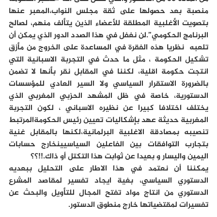
منصبة بعد حصولها على ثقة مجلس النواب،المعبر عنها
بتصويت الأغلبية المطلقة للأعضاء الذين يتألف منهم، لصالح
البرنامج الحكومي”.لن نغفل في هذا الصدد الدور الذي يمكن أن
تلعبه نظريا هذه الفقرة في المساعدة على الخروج من مأزق
تشكيل الحكومة ، مثل ما حدث في التجربة الاسبانية التي
انتجت حكومة اقلية، لكننا في المقابل نقر بأنها لا تضمن
بالضرورة الاستقرار السياسي ولا السير العادي للمؤسسات
الدستورية، خاصة في ظل المشهد الحزبي المغربي الذي
يختلف اختلافا كبيرا عن نظيره الاسباني ، لكون التجربة
المغربية حديثة عهد بإشكاليات تعيين رئيس الحكومةالمرتبط
تنصيبه بمصادقة الاغلبية البرلمانية،لكنها بالمقابل غنية
بتجارب التوافقات بين الفاعلين السياسيينخارج حسابات
اليمين واليسار و بعيدا عن ثوابت هذا التكتل أو ذاك.!!؟؟
يمكننا أن نعتمد في هذا الاطار على التحليل ببعديه
الدستوري السياسي، بغية ايجاد تفسير لمقاصد المشرع
الدستوري من انتاج مواد تفتح المجال للتأويل والبحث عن
تفسيرات لمقتضياتها خارج منطوق الدستور.