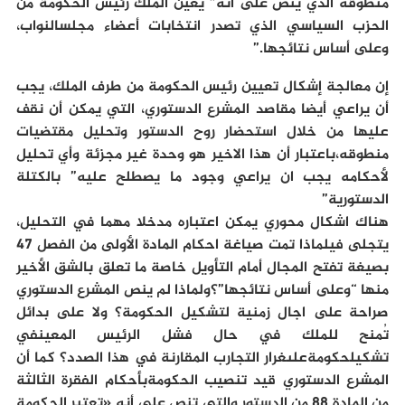
منطوقه الذي ينص على أنه” يعين الملك رئيس الحكومة من
الحزب السياسي الذي تصدر انتخابات أعضاء مجلسالنواب،
وعلى أساس نتائجها.”
إن معالجة إشكال تعيين رئيس الحكومة من طرف الملك، يجب
أن يراعي أيضا مقاصد المشرع الدستوري، التي يمكن أن نقف
عليها من خلال استحضار روح الدستور وتحليل مقتضيات
منطوقه،باعتبار أن هذا الاخير هو وحدة غير مجزئة وأي تحليل
لأحكامه يجب ان يراعي وجود ما يصطلح عليه” بالكتلة
الدستورية”
هناك اشكال محوري يمكن اعتباره مدخلا مهما في التحليل،
يتجلى فيلماذا تمت صياغة احكام المادة الأولى من الفصل 47
بصيغة تفتح المجال أمام التأويل خاصة ما تعلق بالشق الأخير
منها “وعلى أساس نتائجها”؟ولماذا لم ينص المشرع الدستوري
صراحة على اجال زمنية لتشكيل الحكومة؟ ولا على بدائل
تُمنح للملك في حال فشل الرئيس المعينفي
تشكيلحكومةعلىغرار التجارب المقارنة في هذا الصدد؟ كما أن
المشرع الدستوري قيد تنصيب الحكومةبأحكام الفقرة الثالثة
من المادة 88 من الدستور والتي تنص على أنه «تعتبر الحكومة