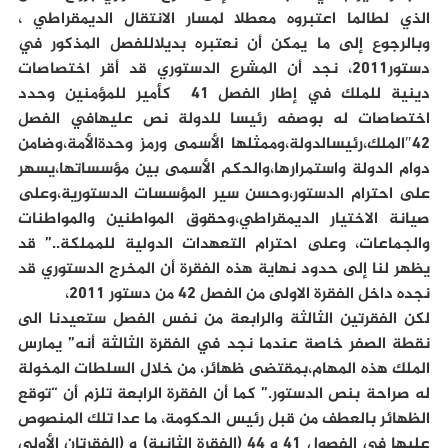
الذي لطالما اعتبروه معطلا لمسار الانتقال الديمقراطي ،
وبالرجوع إلى ما يمكن أن نعتبره بديلاللفصل المذكور في
دستور2011، نجد أن المشرع الدستوري قد أقر اختصاصات
دينية للملك في إطار الفصل 41 كأمير للمؤمنين وحدد
اختصاصات له بوصفه رئيسا للدولة نص عليهافي الفصل
42″الملك،رئيسالدولة،وممثلها الأسمى ورمز وحدةالأمة،وضامن
دوام الدولة واستمرارها،والحكم الأسمى بين مؤسساتها،يسهر
على احترام الدستور،وحسن سير المؤسسات الدستورية،وعلى
صيانة الاختيار الديمقراطي،وحقوق المواطنين والمواطنات
والجماعات، وعلى احترام التعهدات الدولية للمملكة..” قد
يظهر لنا إلى حدود نهاية هذه الفقرة أن المخرج الدستوري قد
نجده داخل الفقرة الاولى من الفصل 42 من دستور 2011،
لكن الفقرتين الثالثة والرابعة من نفس الفصل ستعيدنا الى
نقطة الصفر خاصة عندما نجد في الفقرة الثالثة أنه” يمارس
الملك هذه المهام،بمقتضى ظهائر، من خلال السلطات المخولة
له صراحة بنص الدستور.” كما أن الفقرة الرابعة تلزم أن “توقع
الظهائر بالعطف من قبل رئيس الحكومة، ما عدا تلك المنصوص
عليها في الفصول 41 و 44 (الفقرة الثانية) و (الفقرتان الأولى