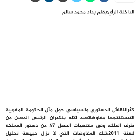
الداخلة الرأي:بقلم بداد محمد سالم
كثرالنقاش الدستوري والسياسي حول مآل الحكومة المغربية
التيستنتجها مفاوضاتعبد الاله بنكيران الرئيس المعين من
طرف الملك، وفق مقتضيات الفصل 47 من دستور المملكة
لسنة 2011،تلك المفاوضات التي لا تزال حبيسة تحليل