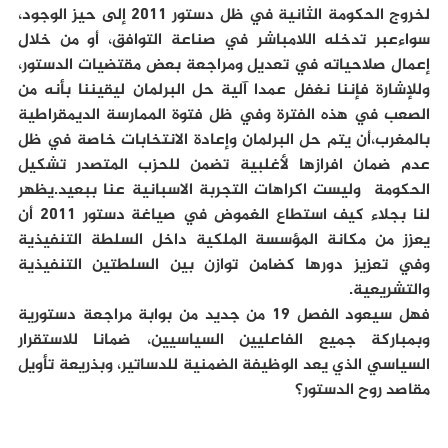
لخروج الحكومة الثانية في ظل دستور 2011 إلى حيز الوجود،
سواءعبر تدخله اللامباشر في صناعة التوافق، أو من خلال
إعمال صلاحياته في تعديل ومراجعة بعض مقتضيات الدستور،
وللإشارة فإننا نغفل عمدا آلية حل البرلمان ليقيننا بأنه من
الصعب في هذه الفترة وفي ظل فتوة الممارسة الديمقراطية
بالمغرب،أن يتم حل البرلمان وإعادة الانتخابات خاصة في ظل
عدم ضمان افرازها لأغلبية تضمن للحزب المتصدر تشكيل
الحكومة وليست اكراهات التجربة الاسبانية عنا ببعيد.يظهر
لنا بجلاء كيف استطاع الغموض في صياغة دستور 2011 أن
يعزز من مكانة المؤسسة الملكية داخل السلطة التنفيذية
وفي تعزيز دورها كضامن توازن بين السلطتين التنفيذية
والتشريعية.
فهل سيعود الفصل 19 من جديد من بوابة مراجعة دستورية
وبمباركة جميع الفاعليين السياسيين، ضمانا للاستقرار
السياسي الذي يعد الوظيفة الضمنية للدساتير، وبذريعة تأويل
مقاصد روح الدستور؟