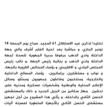
تخليدا لذكرى عيد الاستقلال 61 المجيد، صباح يوم الجمعة 18
نونبر الجاري، و مباشرة بعد تحية العلم أشرف والي جهة
الداخلة وادي الذهب مرفوقا مديرة الجهوية للصحة لجهة
الداخلة وادي الذهب و بنائبة رئيس الجهة ،و نائب رئيس
المجلس البلدي، و الاقليمي، و رؤساء المجالس القروية بالجهة،
و نواب و مستشارين، برلمانيين، رؤساء المصالح الداخلية
والخارجية، ومنتخبون وفاعلون جمعويون وممثلو وسائل
الإعلام المحلية والوطنية وشخصيات عسكرية ومدنية على
تدشين جهاز سكانير من الجيل الجديد و ذلك بالمستشفى
الحسن الثاني بالداخلة، و يأتي هذا المشروع من أجل تجهيز
مستشفى الحسن الثاني بالأجهزة المتطورة لعصرنة أليات