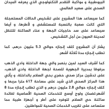
البيوطبية و مواكبة التقدم التكنولوجي الذي يعرفه الميدان
الصحي على صعيد العالمي.
كما سيساعد هذا المشروع على تشخيص الحالات المستعجلة
التي كانت صعبة بالنسبة للمستشفى و لأطرها، و أيضا
سيساعد على سد حاجيات الجهة و عناء الساكنة للتنقل
لمدينة العيون من أجل التشخيص.
يشار أن المشروع كلف إنجازه حوالي 5.3 مليون درهم، كما
تطلب إنجازه مدة ثلاثة أشهر.
كما أشرف السيد لمين بنعمر والي جهة الداخلة وادي الذهب
مرفوقا بمديرة الجهوية للصحة لجهة الداخلة وادي الذهب،
على تدشين مركز صحي حضري بحي السلام بالداخلة، و يأتي
هذا المركز الصحي الذي شيد على مساحة 617 مترا مربعا و
كلف إنجازه حوالي 2.8 مليون درهم و الذي تطلب إنجازه مدة 8
أشهر،لضمان ولوج أوسع للخدمات الصحية الأساسية لفائدة
ساكنة حي السلام لتوفره على أطر و أجهزة طبية مما
ستساعد على تقريب الخدمات الصحية للمواطنين.