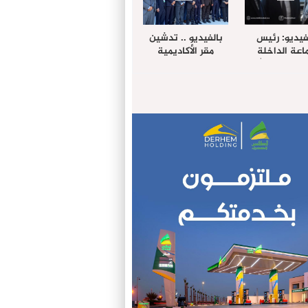
فيديو: رئيس
بالفيديو .. تدشين
عة الداخلة
مقر الأكاديمية
غب حرمة الله
الإفريقية لعلوم
بل وفد رفيع
الصحة بالداخلة
توى من مدينة
ريت نيك ”
الامريكية