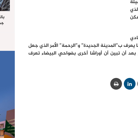
سيلة
لذي
كن
بال
جما
الرا
يستق
ادي
المس
ما يعرف ب”المدينة الجديدة” و”الرحمة” الأمر الذي جعل
“غ
 بعد أن تبين أن أوراشا أخرى بضواحي البيضاء تعرف