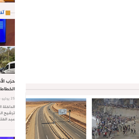
آخ
حزب الأص
الخطاط 
25 يوليو 2026
الداخلة ا
ترشيح الس
عبد الفت