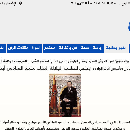
بالفيديو : تدشين وإطلاق مشاريع جديدة بالداخلة تخليداً للذكرى الـ27 لعيد العرش
للإشهار بالم
أخبار وطنية
رياضة
صحة
فن وثقافة
مجتمع
المرأة
مقالات الرأي
أخب