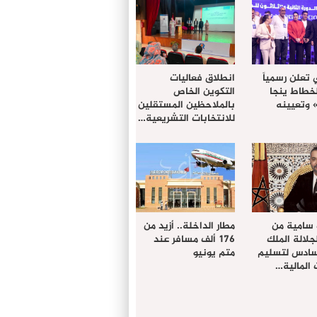
 تعلن رسمياً
انطلاق فعاليات
لخطاط ينجا
التكوين الخاص
» وتعيينه
بالملاحظين المستقلين
للانتخابات التشريعية…
 سامية من
مطار الداخلة.. أزيد من
لالة الملك
176 ألف مسافر عند
سادس لتسليم
متم يونيو
المالية…