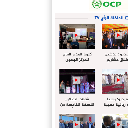
الداخلة الرأي TV
يديو : تدشين
كلمة المدير العام
لاق مشاريع
للمركز الجهوي
دة بالداخلة
للإستثمار خلال
تخليداً للذكرى الـ27
أشغال لإجتماع
عيد العرش
التقييمي للجنة
الجهوية الموحد
لإستثمار بجهة
الداخلة…
فيديو: وسط
شاهد..انطلاق
 ربانية مهيبة
النسخة الخامسة من
جهة الداخلة ”
مهرجان “الأمداح
خليل ” يؤدي
النبوية” المنظم من
 عيد الفطر مع
طرف مجلس جهة
وع المصلين
الداخلة وادي الذهب