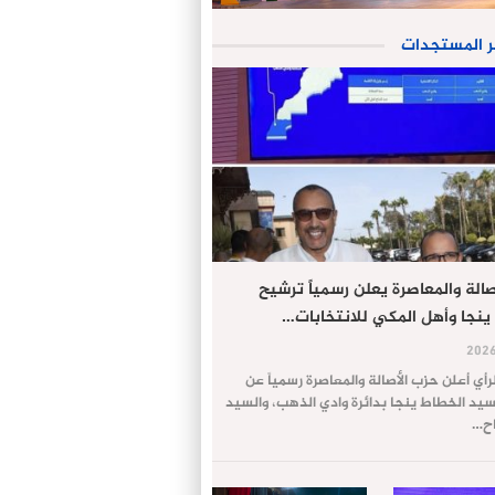
ر المستجدات
الة والمعاصرة يعلن رسمياً ترشيح
ينجا وأهل المكي للانتخابات…
لرأي أعلن حزب الأصالة والمعاصرة رسمياً عن
يد الخطاط ينجا بدائرة وادي الذهب، والسيد
اح…