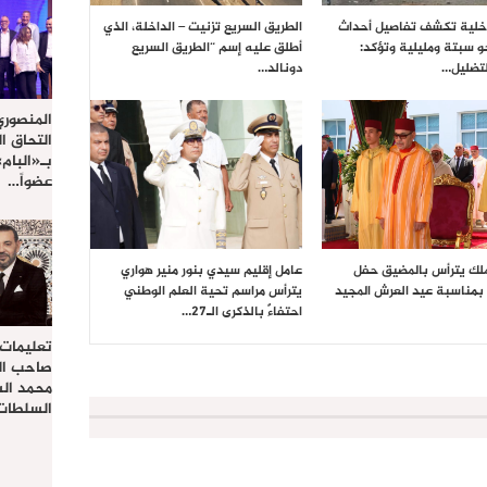
داخلية تكشف تفاصيل أحداث
الطريق السريع تزنيت – الداخلة، الذي
حو سبتة ومليلية وتؤكد:
أطلق عليه إسم “الطريق السريع
تضليل…
دونالد…
المنصوري
التحاق ا
بـ«البام
عضواً…
ملك يترأس بالمضيق حفل
عامل إقليم سيدي بنور منير هواري
بمناسبة عيد العرش المجيد
يترأس مراسم تحية العلم الوطني
احتفاءً بالذكرى الـ27…
تعليمات
صاحب الج
محمد ال
السلطات 