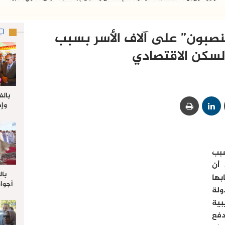
صبون” على آلاف الأسر بسبب
سكن الاقتصادي
بالف
وإط
جدي
ل
بب
 أن
بال
بها
أجواء
لدولة
والي 
بية
علي 
صلاة
دفع
جم