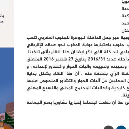
يا
مية
كية
بال
جما
حمد
الرا
ال
يستق
جنوبية عبر جعل الداخلة كجوهرة للجنوب المغربي تلعب
المس
“غ
ب جنوب باعتبارها بوابة المغرب نحو عمقه الإقريقي
ي للداخلة الذي ذكر ايضا ان هذا اللقاء يأتي تنفيذا
لقرار السيد رئيس الجماعة الترابية للداخلة عدد: 2016/31 بتاريخ 27 شتنبر 2016 المتعلق
تحيينه وتقييمه واليات الحوار والتشاور لإعداده ، و
لة الرأي بنسخة منه ، أن هذا اللقاء يشكل بداية
لمحليين من آليات الحوار والتشاور المنصوص عليها
ن التنظيمي 113.14 ومصالح خارجية وفعاليات المجتمع المدني والنسيج المهني
نة.
ق لها أن نظمت اجتماعا إخباريا تشاوريا بمقر الجماعة