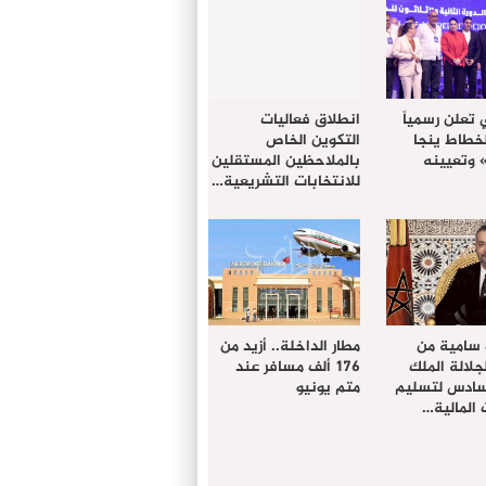
 تعلن رسمياً
انطلاق فعاليات
لخطاط ينجا
التكوين الخاص
» وتعيينه
بالملاحظين المستقلين
للانتخابات التشريعية…
 سامية من
مطار الداخلة.. أزيد من
لالة الملك
176 ألف مسافر عند
سادس لتسليم
متم يونيو
المالية…