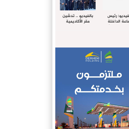
فيديو: رئيس
بالفيديو .. تدشين
عة الداخلة
مقر الأكاديمية
غب حرمة الله
الإفريقية لعلوم
بل وفد رفيع
الصحة بالداخلة
توى من مدينة
ريت نيك ”
الامريكية