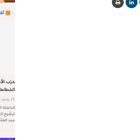
آخ
حزب الأص
الخطاط 
25 يوليو 2026
الداخلة ا
ترشيح الس
عبد الفت