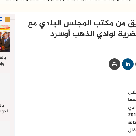
يق من مكتب المجلس البلدي مع
حضرية لوادي الذهب أوسرد
بالف
وإط
جدي
ل
لس
عا
بال
ادي
أجواء
 يوم الأربعاء 12 أكتوبر 2016
والي 
لة
علي 
صلاة
ال
جم