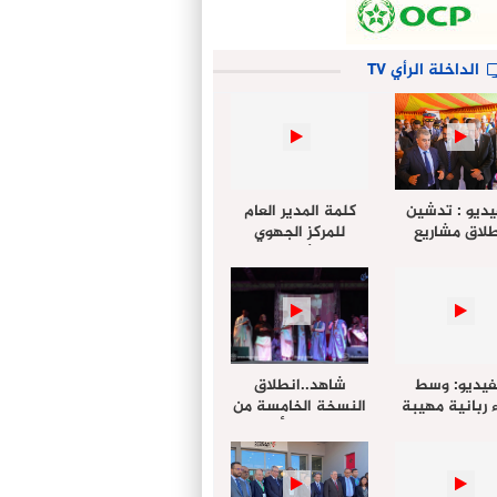
الداخلة الرأي TV
يديو : تدشين
كلمة المدير العام
لاق مشاريع
للمركز الجهوي
دة بالداخلة
للإستثمار خلال
تخليداً للذكرى الـ27
أشغال لإجتماع
عيد العرش
التقييمي للجنة
الجهوية الموحد
لإستثمار بجهة
الداخلة…
فيديو: وسط
شاهد..انطلاق
 ربانية مهيبة
النسخة الخامسة من
جهة الداخلة ”
مهرجان “الأمداح
خليل ” يؤدي
النبوية” المنظم من
 عيد الفطر مع
طرف مجلس جهة
وع المصلين
الداخلة وادي الذهب