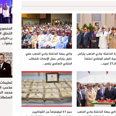
المنصوري
التحاق ا
بـ«البام
عضواً…
 الداخلة–وادي الذهب يترأس
والي جهة الداخلة وادي الذهب علي
ية العلم الوطني احتفاءً
خليل يترأس حفل الإنصات للخطاب
يد…
الملكي السامي بقصر…
تعليمات
صاحب الج
محمد ال
السلطات 
والي جهة الداخلة وادي الذهب
حجز 61 كيلوغراماً من الكوكايين