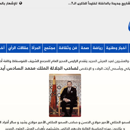
بالفيديو : تدشين وإطلاق مشاريع جديدة بالداخلة تخليداً للذكرى الـ27 لعيد العرش
للإشهار بالم
أخبار وطنية
رياضة
صحة
فن وثقافة
مجتمع
المرأة
مقالات الرأي
أخب