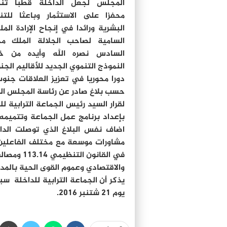
المجلس لجعل الداخلة قطبا تنمو
محفزا على الاستثمار وباعثا للتن
البشرية ورائدا في إنجاح الإرادة المل
السامية لصاحب الجلالة الملك م
السادس نصره الله وأيده من خل
النموذج التنموي الجديد للأقاليم ال
دورا محوريا في تعزيز العلاقات جنو
حسب بلاغ صادر عن رئاسة المجلس البلد
بإعداد برنامج عمل الجماعة وتتميمه و
اضاف نفس البلاغ الذي توصلت الداخ
مشاورات موسعة مع مختلف الفاعلين ا
في القانو
والاقتصادي وعموم القوى الحية بالمدي
يذكر أن الجماعة الترابية للداخلة سب
يوم 21 شتنبر 2016.