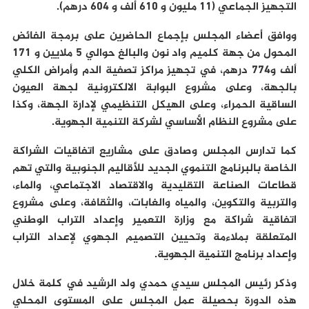
التجهيز الجماعي (11 مليون و 610 ألف و 604 درهم).
ووافق أعضاء المجلس بإجماع الحاضرين على برمجة الفائض
المحول من جهة كلميم واد نون والبالغ حوالي 5 ملايين و 171
ألف و774 درهم، في تجهيز مراكز تصفية الدم وأمراض الكلي
بالجهة، وعلى مشروع البوابة الالكترونية لجهة العيون
الساقية الحمراء، وعلى الهيكل التنظيمي لإدارة الجهة، وكذا
على مشروع النظام الأساسي لشركة التنمية الجهوية.
كما تدارس المجلس وصادق على مشاريع اتفاقيات الشراكة
الخاصة بالبرنامج التنموي الجديد للأقاليم الجنوبية والتي تهم
قطاعات الصناعة التقليدية والاقتصاد الاجتماعي، والماء،
والتربية والتكوين، والمياه والغابات، والثقافة، وعلى مشروع
اتفاقية شراكة مع وزارة التعمير وإعداد التراب الوطني
المتعلقة بملاءمة وتحيين التصميم الجهوي لإعداد التراب
وإعداد برنامج التنمية الجهوية.
وذكر رئيس المجلس سيدي حمدي ولد الرشيد في كلمة خلال
هذه الدورة بحصيلة عمل المجلس على المستوى المحلي