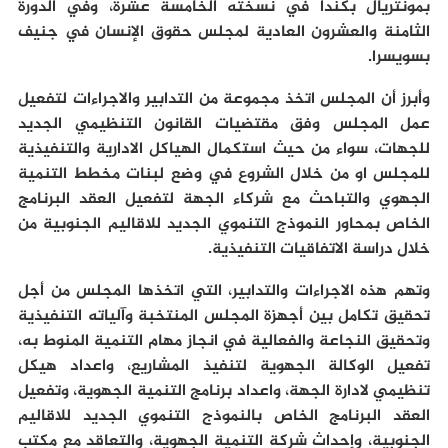
بمونتريال بكندا في نسخته الخامسة عشرة، وفي الدورة
الثامنة والعشرون العادية لمجلس حقوق الإنسان في جنيف
بسويسرا.
وأبرز أن المجلس اتخذ مجموعة من التدابير والاجراءات لتفعيل
عمل المجلس وفق مقتضيات القانون التنظيمي الجديد
للجهات، سواء من حيث استكمال الهياكل الادارية والتنفيذية
للمجلس او من خلال الشروع في وضع لبنات مخطط التنمية
الجهوي والتباحث مع شركاء الجهة لتفعيل العقد البرنامج
الخاص بمحاور النموذج التنموي الجديد للاقاليم الجنوبية من
خلال دراسة الاتفاقيات التنفيذية.
وتهم هذه الاجراءات والتدابير، التي اتخذها المجلس من أجل
تحقيق تكامل بين أجهزة المجلس المنتخبة وآلياته التنفيذية
وتحقيق النجاعة والفعالية في انجاز مهام التنمية المنوط به،
تفعيل الوكالة الجهوية لتنفيذ المشاريع، واعداد هيكل
تنظيمي لادارة الجهة، واعداد برنامج التنمية الجهوية، وتفعيل
العقد البرنامج الخاص بالنموذج التنموي الجديد للاقاليم
الجنوبية، وإحداث شركة التنمية الجهوية، والتعاقد مع مكتب