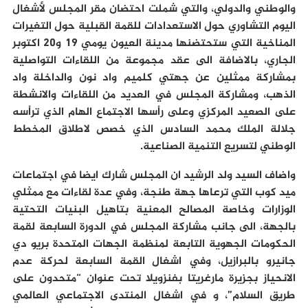
والوطني والدولي، والتي شملت احتضان مقر المجلس لأشغال
اليوم التشاوري حول الاستعدادات للقمة القبلية حول التغيرات
المناخية التي ستحتضنها مدينة العيون يومي 19 و20 اكتوبر
الجاري، بالاضافة الى عقد مجموعة من اللقاءات التواصلية
بمشاركة ممثلين عن جهتي كلميم واد نون والداخلة واد
الذهب، ومشاركة المجلس في العديد من اللقاءات والانشطة
على الصعيد المركزي وعلى رأسها الاجتماع الهام الذي ترأسه
جلالة الملك محمد السادس الذي خصص لاطلاق المخطط
الوطني لتسريع التنمية الصناعية.
واضاف السيد ولد الرشيد ان المجلس شارك ايضا في اجتماعات
ميد كوب التي ترعاها جهة طنجة، وفي عدة لقاءات مع ممثلي
الوزارات وخاصة المصالح المعنية بتاهيل البنيات التحتية
بالجهة، الى جانب مشاركة المجلس في الدورة السابعة لقمة
الحكومات الجهوية التابعة لمنظمة الجهات المتحدة بريو دي
جانيرو بالبرازيل، وفي اشغال القمة السابعة لحركة عدم
الانحياز بجزيرة مارغريتا بفنزويلا تحت عنوان “متحدون على
طريق السلام”، و في اشغال المنتدى الاجتماعي العالمي