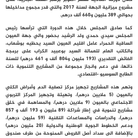
مشروع ميزانية الجهة لسنة 2017 والتي قدر مجموع مداخيلها
بحوالي 389 مليون و660 ألف درهم.
كما صادق المجلس خلال هذه الدورة التي ترأسها رئيس
المجلس سيدي حمدي ولد الرشيد بحضور والي جهة العيون
الساقية الحمراء عامل اقليم العيون السيد يحظيه بوشعاب،
والكاتب العام للعمالة السيد بوعبيد الكراب على برمجة
الفائض التقديري (193 مليون و804 ألف و 461 درهم) للسنة
ذاتها، في دعم وانجاز مجموعة من المشاريع التنموية ذات
الطابع السوسيو -اقتصادي.
وتهم هذه المشاريع تجهيز مركز تصفية الدم وأمراض الكلي
بالعيون (5 ملايين درهم)، وتهيئة وتجهيز المركز التربوي
الاجتماعي بالعيون (9 ملايين درهم)، والمساهمة في خلق
مشاريع تنموية في إطار شراكة (89 مليون و 193 ألف و 857
درهم)، والدراسات والمساعدات التقنية (59 مليون درهم)،
ودعم الخطوط الجوية الوطنية والدولية (20 مليون درهم)
بالإضافة الى سداد أصل القروض الممنوحة من طرف صندوق