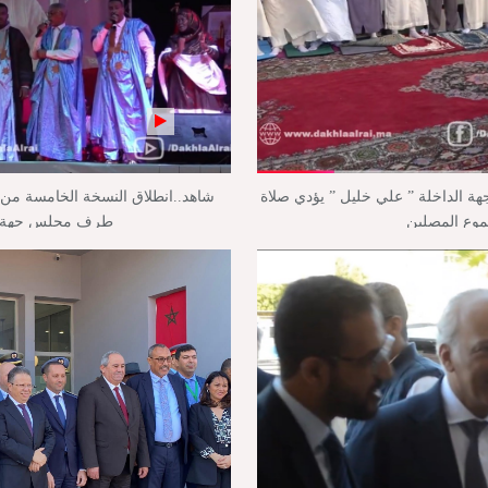
جهة الداخلة ” علي خليل ” يؤدي صلاة
شاهد..انطلاق النسخة الخامسة من م
موع المصلين
طرف مجلس جهة ال