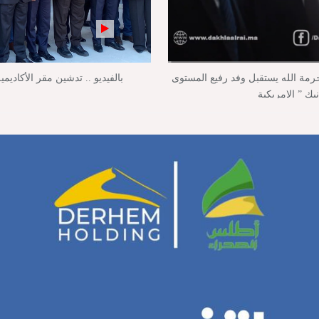
حرمة الله يستقبل وفد رفيع المستوى
بالفيديو .. تدشين مقر الأكاديمي
ك ” الامريكية