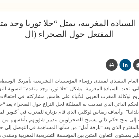
لسيادة المغربية، يمثل “حلا ثوريا وجد مت
المفتعل حول الصحراء (ال
ومع/ أكد الأمين العام التنفيذي لمنتدى رؤساء المؤسسات التشريعية بأمريكا ال
تي، تحت السيادة المغربية، يشكل “حلا ثوريا وجد متقدم” لتسوية النز
يح لوكالة المغرب العربي للأنباء على هامش مشاركته في احتفالا
ترح الحكم الذاتي الذي تقدمت به المملكة لحل النزاع حول الصحراء يعد “
لداننا”. وأضاف ريفاس لوكلير، الذي قام بزيارة للمغرب في أكتوبر ال
مية إلى منح حكم ذاتي يسمح للصحراويين بتدبير شؤونهم بأنفسهم من خ
 بالمقترح الذي يعد “بارقة أمل” من شأنها المساهمة في التوصل إلى
ير بمستوى التعاون المتين بين المؤسسة التشريعية المغربية ومنتدى 