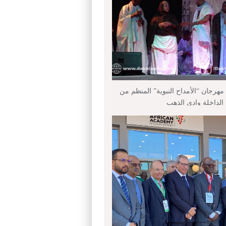
هرجان “الأمداح النبوية” المنظم من
داخلة وادي الذهب