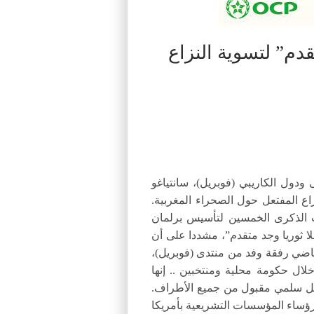
قدم” لتسوية النزاع
وسطى ودول الكاريبي (فوبريل)، سانتياغو
اع المفتعل حول الصحراء المغربية.
ت الذكرى الخمسين لتأسيس برلمان
حلا ثوريا وجد متقدم”، مشددا على أن
ماضي رفقة وفد من منتدى (فوبريل)،
لال حكومة محلية ومنتخبين .. إنها
 حل سلمي مقبول من جميع الأطراف.
رؤساء المؤسسات التشريعية بأمريكا