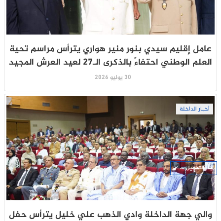
عامل إقليم سيدي بنور منير هواري يترأس مراسم تحية
العلم الوطني احتفاءً بالذكرى الـ27 لعيد العرش المجيد
30 يوليو 2026
أخبار الداخلة
جار التحميل ...
والي جهة الداخلة وادي الذهب علي خليل يترأس حفل