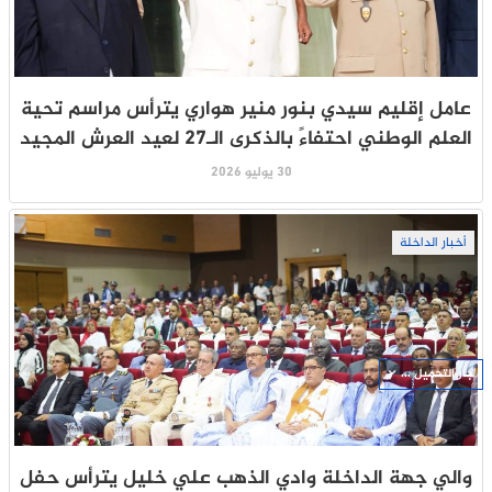
عامل إقليم سيدي بنور منير هواري يترأس مراسم تحية
العلم الوطني احتفاءً بالذكرى الـ27 لعيد العرش المجيد
30 يوليو 2026
أخبار الداخلة
جار التحميل ...
والي جهة الداخلة وادي الذهب علي خليل يترأس حفل