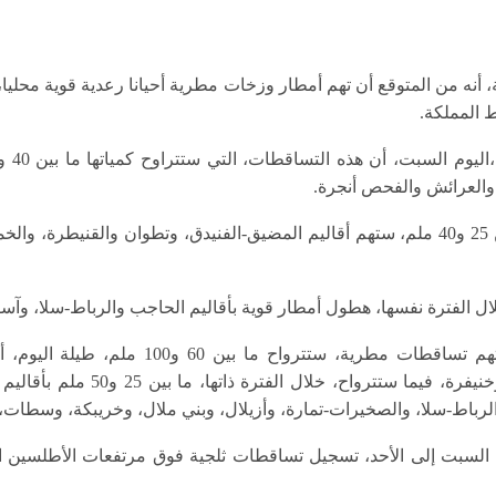
 المملكة.
، والعرائش والفحص أنجرة.
وأضافت أن تساقطات تتراوح ما بين 25 و40 ملم، ستهم أقاليم المضيق-الفنيدق، وتطوان وا
لال الفترة نفسها، هطول أمطار قوية بأقاليم الحاجب والرباط-سلا، وآس
وتابع أنه بالنسبة ليوم غد الأحد، ستهم تساقطات
والحسيمة، وتاونات، وتازة (غرب)، وخن
باط-سلا، والصخيرات-تمارة، وأزيلال، وبني ملال، وخريبكة، وسطات، 
 السبت إلى الأحد، تسجيل تساقطات ثلجية فوق مرتفعات الأطلسين ال