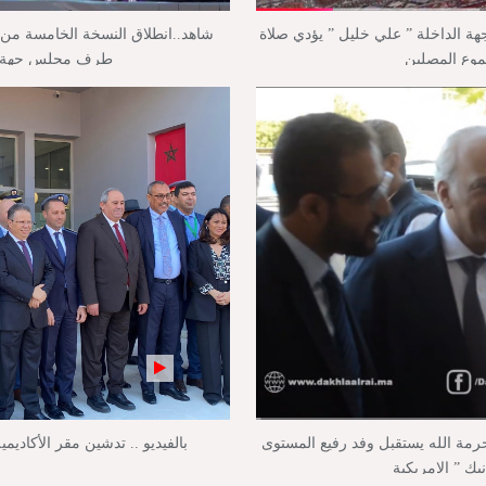
جهة الداخلة ” علي خليل ” يؤدي صلاة
شاهد..انطلاق النسخة الخامسة من م
موع المصلين
طرف مجلس جهة ال
حرمة الله يستقبل وفد رفيع المستوى
بالفيديو .. تدشين مقر الأكاديمي
ك ” الامريكية