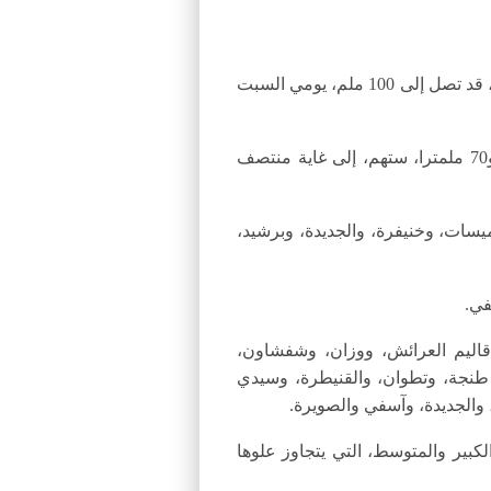
أعلنت مديرية الأرصاد الجوية الوطنية، أنه من المتوقع أن تهم أمطار وزخات مطرية أحيانا رعدية قوية محليا، قد تصل إلى 100 ملم، يومي السبت
وأوضحت المديرية، في نشرة خاصة،اليوم السبت، أن هذه التساقطات، التي ستتراوح كمياتها ما بين 40 و70 ملمترا، ستهم، إلى غاية منتصف
لقنيطرة، والخميسات، وخنيفرة، والجديدة، وبرشيد،
في.
 مطرية، ستترواح ما بين 60 و100 ملم، طيلة اليوم، أقاليم العرائش، ووزان، وشفشاون،
يفرة، فيما ستترواح، خلال الفترة ذاتها، ما بين 25 و50 ملم بأقاليم طنجة، وتطوان، والقنيطرة، وسيدي
والجديدة، وآسفي والصويرة.
كبير والمتوسط، التي يتجاوز علوها