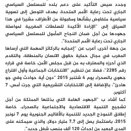
وجدد سيس التأكيد على دعم بلده للمسلسل السياسي
الجاري تحت رعاية الأمم المتحدة، بهدف التوصل إلى تسوية
سياسية متفاوض بشأنها ومقبولة من الأطراف، مشيرا في هذا
السياق إلى “الإرادة الأكيدة للسلطات المغربية لمواصلة
جهودها من أجل ضمان النجاح المأمول للمسلسل السياسي
الجاري تحت رعاية الأمم المتحدة”.
من جهة أخرى، أعرب عن “إعجابه بالركائز المهمة التي أرساها
المغرب في مجال حماية حقوق الانسان بالمنطقة، والتقدم
الذي أحرزه والمعترف به من قبل مجلس الأمن، خاصة في قراره
رقم 2285″، فضلا عن تنظيم “الانتخابات الجماعية وأول اقتراع
جهوي بالصحراء يوم 4 شتنبر 2015 “دون أية حوادث وفي جو
هادئ”، بالإضافة إلى الانتخابات التشريعية التي جرت أمس، 7
أكتوبر.
كما أشاد ب “الجهود الهامة التي بذلتها المملكة من أجل
تشجيع التنمية الاقتصادية والاجتماعية بالصحراء، خاصة
إطلاق النموذج الجديد للتنمية بالأقاليم الجنوبية يوم 7 نونبر
2015، باستثمار يصل إلى 7,7 مليار دولار، والذي سيمكنه على
المدى البعيد من إحداث 120 ألف منصب شغل جديد”.