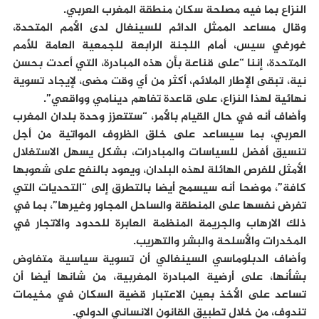
النزاع بما فيه مصلحة سكان منطقة المغرب العربي.
وقال مساعد الممثل الدائم للسينغال لدى الأمم المتحدة،
غورغي سيس، أمام اللجنة الرابعة للجمعية العامة للأمم
المتحدة، إننا “على قناعة بأن هذه المبادرة، التي أعدت بحسن
نية، تبقى الإطار الملائم، أكثر من أي وقت مضى، لإيجاد تسوية
نهائية لهذا النزاع، على قاعدة تفاهم دينامي وواقعي”.
وأضاف أنه في حال القيام بالأمر، “ستتعزز وحدة بلدان المغرب
العربي، بما سيساعد على خلق الظروف المواتية من أجل
تنسيق أفضل للسياسات والمبادرات، بشكل يسهل الاستغلال
الأمثل للفرص الهائلة لهذه البلدان، ويعود بالنفع على شعوبها
كافة”، موضحا أنه سيسمح أيضا بالتطرق إلى “التحديات التي
تفرض نفسها على المنطقة والساحل المجاور وغيرها”، بما في
ذلك الارهاب والجريمة المنظمة العابرة للحدود والاتجار في
المخدرات والأسلحة والبشر والتهريب.
وأضاف الدبلوماسي السينغالي أن تسوية سياسية متفاوض
بشأنها، على أرضية المبادرة المغربية، من شانها أيضا أن
تساعد على الأخذ بعين الاعتبار قضية السكان في مخيمات
تندوف، من خلال تطبيق القانون الانساني الدولي.