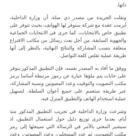
ذاتها.
ونقلت الجريدة من مصدر ذي صلة، أن وزارة الداخلية،
أبرمت عقدة مع شركة ستوفر لها الهواتف، بحيث تتوفر على
تطبيق خاص بالانتخابات، کما جری فی الانتخابات الجماعیة
والجهوية السابقة، من أجل بعث رسائل من مكاتب الاقتراع
متعلقة بنسب المشاركة والنتائج النهائية، بالنظر إلى أنها
طريقة عملية تقلص كلفة التواصل.
ووفق ما أفاد به المصدر نفسه، فإن التطبيق المذكور يتوفر
على خانات يتم ملؤها عبارة عن رموز مرتبطة أساسا برمز
مكتب التصويت والتوقيت وعدد المصوتين ونسبة المشاركة،
عبر طريقة ستعمم على جميع أعوان السلطة، لتسهيل
عملية استخدام الهاتف والتطبيق المنزل فيه.
وشرعت وزارة الداخلية في تجريب التطبيق المذكور منذ
أیام، بعدما جری توزیع دلیل حول استعمال التطبیق، اذ
سيشير المعني بالأمر في الرسالة التي سيبعثها إلى رمز
مكتب التصويت، ثم عدد المسجلين، وعدد المصوتين، وعدد