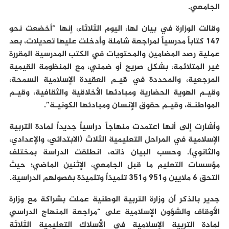
الجامعي.
وقالت الوزارة في بيان لها، اليوم الثلاثاء، إنها “أخضعت نحو
147 كتاباً مدرسياً لمراجعة شاملة وأدخلت عليها تعديلات، بعد
عملية رصد المضامين والمحتويات في الكتب المدرسية المقررة
غير المتلائمة، بشكل صريح أو ضمني، مع المنظومة القيمية
المرجعية، والمحددة في قيـم العقيدة الإسلامية السمحة،
وقيـم الهوية الحضارية ومبادئها الأخلاقية والثقافية، وقيـم
المواطنـة، وقيـم حقوق الإنسان ومبادئها الكونيـة”.
وأشارت إلى أنها اعتمدت منهاجاً دراسياً جديداً لمادة التربية
الإسلامية في المراحل التعليمية الثلاث (الابتدائي، والإعدادي،
والثانوي). وحسب البيان ذاته، انطلقت الدراسة بمختلف
مؤسسات التعليم ما قبل الجامعي، الإثنين الماضي؛ حيث
التحق 6 ملايين و951 و351 تلميذاً وتلميذة بفصولهم الدراسية.
جدير بالذكر أن وزارة التربية الوطنية عملت بشراكة مع وزارة
الأوقاف والشؤون الإسلامية على “مراجعة المنهاج الدراسي
لمادة التربية الإسلامية في الأسلاك التعليمية الثلاثة