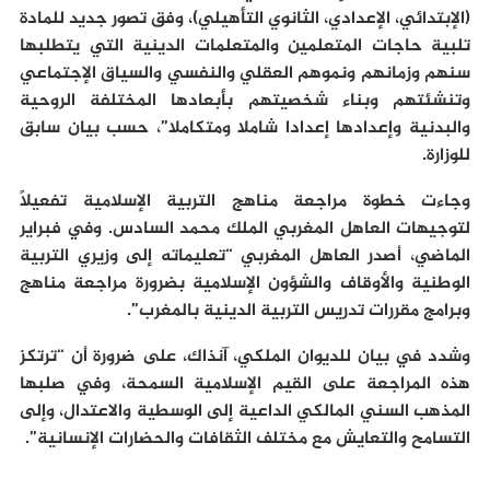
(الإبتدائي، الإعدادي، الثانوي التأهيلي)، وفق تصور جديد للمادة
تلبية حاجات المتعلمين والمتعلمات الدينية التي يتطلبها
سنهم وزمانهم ونموهم العقلي والنفسي والسياق الإجتماعي
وتنشئتهم وبناء شخصيتهم بأبعادها المختلفة الروحية
والبدنية وإعدادها إعدادا شاملا ومتكاملا”، حسب بيان سابق
للوزارة.
وجاءت خطوة مراجعة مناهج التربية الإسلامية تفعيلاً
لتوجيهات العاهل المغربي الملك محمد السادس. وفي فبراير
الماضي، أصدر العاهل المغربي “تعليماته إلى وزيري التربية
الوطنية والأوقاف والشؤون الإسلامية بضرورة مراجعة مناهج
وبرامج مقررات تدريس التربية الدينية بالمغرب”.
وشدد في بيان للديوان الملكي، آنذاك، على ضرورة أن “ترتكز
هذه المراجعة على القيم الإسلامية السمحة، وفي صلبها
المذهب السني المالكي الداعية إلى الوسطية والاعتدال، وإلى
التسامح والتعايش مع مختلف الثقافات والحضارات الإنسانية”.