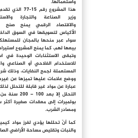
واستعمالها.
هذا المشروع رقم 15-77 الذي
وزير الصناعة والتجارة والاستث
والاقتصاد الرقمي يمنع صنع ه
الأكياس لتسويقها في السوق الداخ
سواء عبر منحها بالمجان للمستهلكي
بيعها لهم، كما يمنع المشروع استيرا
وتبقى الاستثناءات الوحيدة في ا
للاستخدام الفلاحي أو الصناعي وال
المستعملة لجمع النفايات، وذلك شر
ووضع علامات عليها تميزها عن غيرها
عبارة عن مواد غير قابلة للتحلل لذل
التحلل إلا ب
بولميرات إلى معقدات صغيرة أكثر سم
ومصادر الشرب.
كما أنّ تحللها يؤدي لفرز مواد كيمي
والنبات وتقليص مساحة الأراضي الصال