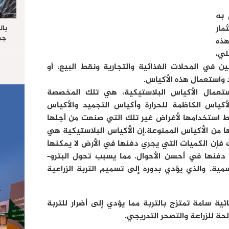
 تقدم به
مار
بال
جما
ذه
الرا
لي،
يستق
ن في المحلات الغذائية والتجارية ونقط البيع، أو
المس
“غ
د واستعمال هذه الأكياس.
ستعمال الأكياس البلاستيكية، هي تلك المخصصة
أكياس الكاظمة للحرارة وأكياس التجميد والأكياس
ط استخدامها لأغراض غير تلك التي صنعت من أجلها
 من الأكياس الممنوعة.إن الأكياس البلاستيكية هي
ك فإن الكميات التي يجري دفنها في الأرض لا يمكنها
عد 100 – 200 سنة من دفنها في أحسن الأحوال. مما يسبب تحول البترو-
ية. والذي يؤدي بدوره إلى تسميم التربة الزراعية
ائية سامة تمتزج بالتربة مما يؤدي إلى أضرار للتربة
حة للزراعة والتصحر التدريجي.