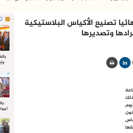
ائيا تصنيع الأكياس البلاستيكية
ادها وتصديرها‎
بالف
وإط
جدي
ل
عة
ذلك
بال
وم
أجواء
 قانون
والي 
اس
علي 
صلاة
ها
جم