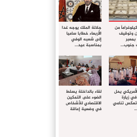
ز 61 كيلوغراماً من
جلالة الملك يوجه غدا
ن وتوقيف
الأربعاء خطابا ساميا
معبر
إلى شعبه الوفي
ت جنوب…
بمناسبة عيد…
لأمريكي يحل
لقاء بالداخلة يسلط
في زيارة
الضوء على التمكين
 تعكس تنامي
الاقتصادي للأشخاص
…
في وضعية إعاقة