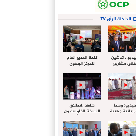
الداخلة الرأي TV
يديو : تدشين
كلمة المدير العام
لاق مشاريع
للمركز الجهوي
دة بالداخلة
للإستثمار خلال
تخليداً للذكرى الـ27
أشغال لإجتماع
عيد العرش
التقييمي للجنة
الجهوية الموحد
لإستثمار بجهة
الداخلة…
فيديو: وسط
شاهد..انطلاق
 ربانية مهيبة
النسخة الخامسة من
جهة الداخلة ”
مهرجان “الأمداح
خليل ” يؤدي
النبوية” المنظم من
 عيد الفطر مع
طرف مجلس جهة
وع المصلين
الداخلة وادي الذهب