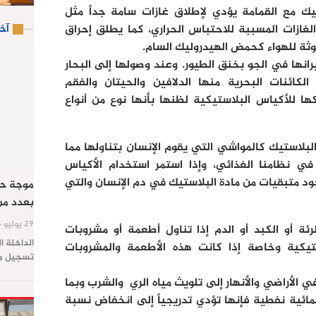
ك مع القمامة يؤدي لإطلاق غازات سامة جداً مثل
آخ
لغازات المسببة للاحتباس الحراري، كما يطلق إحراق
ملوثة للهواء كحمض الهيدروليك السام.
نها في الجو بخنق الطيور. وعند وصولها إلى البحار
والي 200 نوع من الكائنات البحرية منها الدلافين والحيتان والفقم
 للأكياس البلاستيكية لظنها بأنها نوع من أنواع
البلاستيك كالمواشي التي يقوم الإنسان بتناولها مما
في نظامنا الغذائي، وإذا استمر استخدام الأكياس
جود متبقيات من مادة البلاستيك في دم الإنسان والتي
موجة حر
بعدد من
29 يوليو 2026
ئة أو الكبد أو الدم إذا تناول أطعمة أو مشروبات
الداخلة ا
كية وخاصة إذا كانت هذه الأطعمة والمشروبات
تسجيل موج
 الأراضي والأنهار إلى تلويث مياه الري والشرب وبما
ائية نفطية فإنها تؤدي تدريجياً إلى انخفاض نسبة