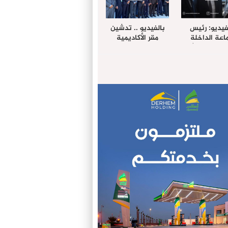
فيديو: رئيس
بالفيديو .. تدشين
عة الداخلة
مقر الأكاديمية
غب حرمة الله
الإفريقية لعلوم
بل وفد رفيع
الصحة بالداخلة
توى من مدينة
ريت نيك ”
الامريكية