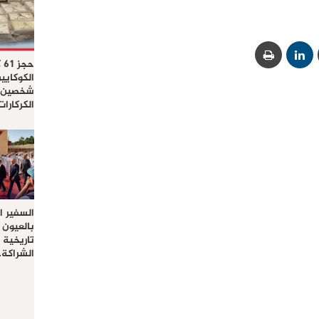
حج
الكوكايي
شخصين ب
الكركارا
السفير ا
بالعيون 
تاريخية
الشراكة