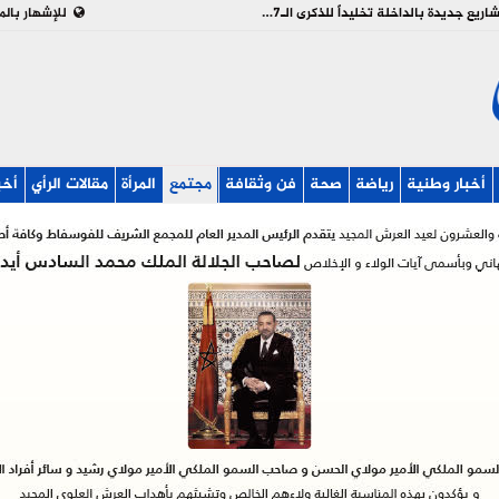
بالفيديو : تدشين وإطلاق مشاريع جديدة بالداخلة تخليداً للذكرى الـ27 لعيد العرش
للإشهار بالم
أخبار وطنية
رياضة
صحة
فن وثقافة
مجتمع
المرأة
مقالات الرأي
أخب