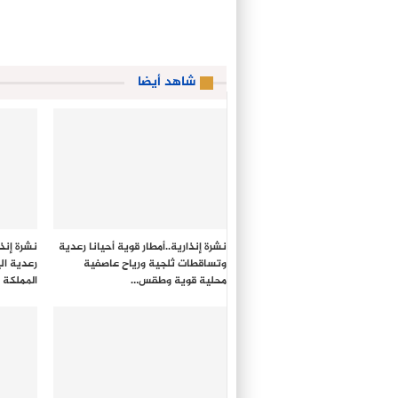
شاهد أيضا
نشرة إنذارية..أمطار قوية أحيانا رعدية
نشرة إنذ
وتساقطات ثلجية ورياح عاصفية
رعدية ال
محلية قوية وطقس…
المملكة