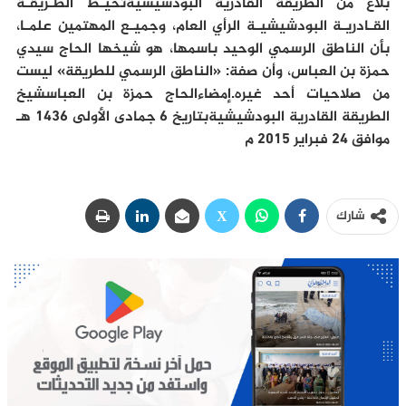
بلاغ من الطريقة القادرية البودشيشيةتحيـط الطـريقـة
القـادريـة البودشيشيـة الرأي العام، وجميـع المهتمين علمـا،
بأن الناطق الرسمي الوحيد باسمها، هو شيخها الحاج سيدي
حمزة بن العباس، وأن صفة: «الناطق الرسمي للطريقة» ليست
من صلاحيات أحد غيره.إمضاءالحاج حمزة بن العباسشيخ
الطريقة القادرية البودشيشيةبتاريخ 6 جمادى الأولى 1436 هـ
موافق 24 فبراير 2015 م
شارك