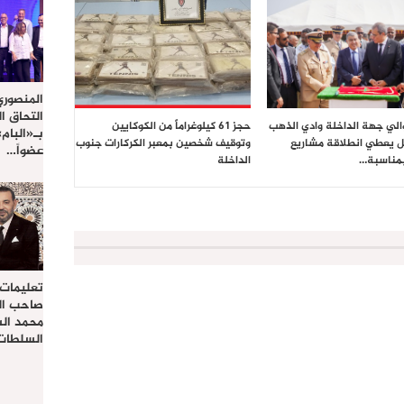
المنصوري
التحاق ا
والي جهة الداخلة وادي الذهب
حجز 61 كيلوغراماً من الكوكايين
بـ«البام
 يعطي انطلاقة مشاريع
وتوقيف شخصين بمعبر الكركارات جنوب
عضواً…
بمناسبة…
الداخلة
تعليمات
صاحب الج
محمد ال
السلطات 