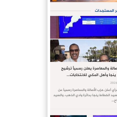
ر المستجدات
الة والمعاصرة يعلن رسمياً ترشيح
ينجا وأهل المكي للانتخابات…
لرأي أعلن حزب الأصالة والمعاصرة رسمياً عن
يد الخطاط ينجا بدائرة وادي الذهب، والسيد
اح…