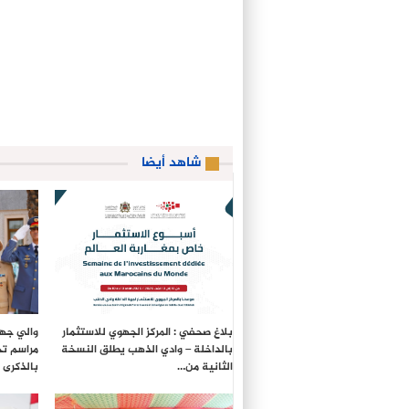
شاهد أيضا
بلاغ صحفي : المركز الجهوي للاستثمار
والي جهة
بالداخلة – وادي الذهب يطلق النسخة
مراسم تح
الثانية من…
بالذكرى الـ27 لع