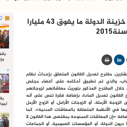
البرلمانيون سيكلفون خزينة الدولة ما يفوق 43 مليارا
سنة2015
بالف
وإط
جدي
ارين، مقترح تعديل القانون المتعلق بإحداث نظام
ل
واب، والذي تم تطبيق أحكامه على أعضاء مجلس
 خلال المقترح المذكور بتوريث معاشاتهم لزوجاتهم
 القانون تعديل المادة، بإضافة فقرة تنص على أنه
بال
زوجة الأرملة، أو الزوجات الأرامل، أو الزوج الأرمل
أجواء
والي 
ها في الأنظمة المتعلقة بالمعاشات المدنية». كما
علي 
 البرلمانيون تعديل المادة 17 بإضافة «إن المعاشات الممنوحة بمقتضى هذا القانون لا
صلاة
ديون الدولة، أو المؤسسات العمومية، أو الجماعات
جم