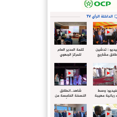
الداخلة الرأي TV
يديو : تدشين
كلمة المدير العام
لاق مشاريع
للمركز الجهوي
دة بالداخلة
للإستثمار خلال
تخليداً للذكرى الـ27
أشغال لإجتماع
عيد العرش
التقييمي للجنة
الجهوية الموحد
لإستثمار بجهة
الداخلة…
فيديو: وسط
شاهد..انطلاق
 ربانية مهيبة
النسخة الخامسة من
جهة الداخلة ”
مهرجان “الأمداح
خليل ” يؤدي
النبوية” المنظم من
 عيد الفطر مع
طرف مجلس جهة
وع المصلين
الداخلة وادي الذهب