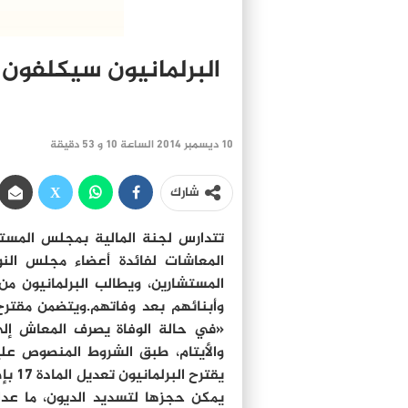
10 ديسمبر 2014 الساعة 10 و 53 دقيقة
شارك
تتدارس لجنة المالية بمجلس المستش
المعاشات لفائدة أعضاء مجلس الن
المستشارين، ويطالب البرلمانيون من
وأبنائهم بعد وفاتهم.ويتضمن مقترح
«في حالة الوفاة يصرف المعاش إلى ال
والأيتام، طبق الشروط المنصوص علي
يقترح
يمكن حجزها لتسديد الديون، ما عدا 