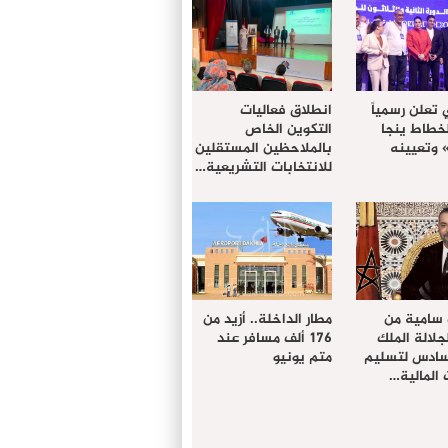
 تعلن رسمياً
انطلاق فعاليات
لخطاط ينجا
التكوين الخاص
» وتعيينه
بالملاحظين المستقلين
للانتخابات التشريعية…
 سامية من
مطار الداخلة.. أزيد من
لالة الملك
176 ألف مسافر عند
سادس لتسليم
متم يونيو
المالية…