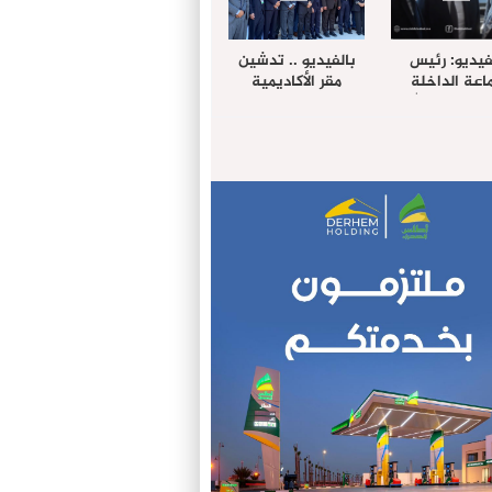
فيديو: رئيس
بالفيديو .. تدشين
عة الداخلة
مقر الأكاديمية
غب حرمة الله
الإفريقية لعلوم
بل وفد رفيع
الصحة بالداخلة
توى من مدينة
ريت نيك ”
الامريكية