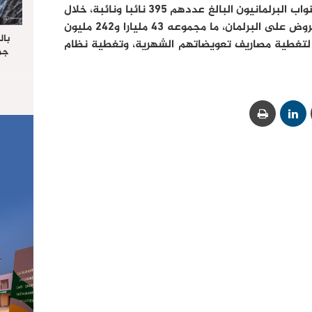
المحلية، أو ديون النفقة».وسيكلف النواب البرلمانيون البالغ عددهم 395 نائبا ونائبة، خلال
سنة 2015، حسب قانون المالية المعروض على البرلمان، ما مجموعه 43 مليارا و242 مليون
بال
ي 20 مليار سنتيم لتغطية مصاريف تعويضاتهم الشهرية، وتغطية نظام
جما
الرا
يستق
المس
“غ