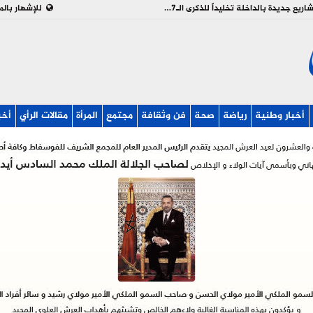
بالفيديو : تدشين وإطلاق مشاريع جديدة بالداخلة تخليداً للذكرى الـ27 لعيد العرش
للإشهار بالم
أخبار وطنية
رياضة
صحة
فن وثقافة
مجتمع
المرأة
مقالات الرأي
أخب