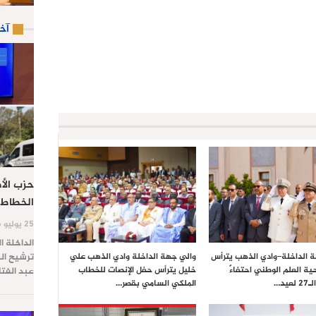
آخ
حزب الأص
الخطاط 
25 يوليو 2026
الداخلة ا
ترشيح الس
 الداخلة–وادي الذهب يترأس
والي جهة الداخلة وادي الذهب علي
ية العلم الوطني احتفاءً
خليل يترأس حفل الإنصات للخطاب
عبد الفت
يد…
الملكي السامي بقصر…