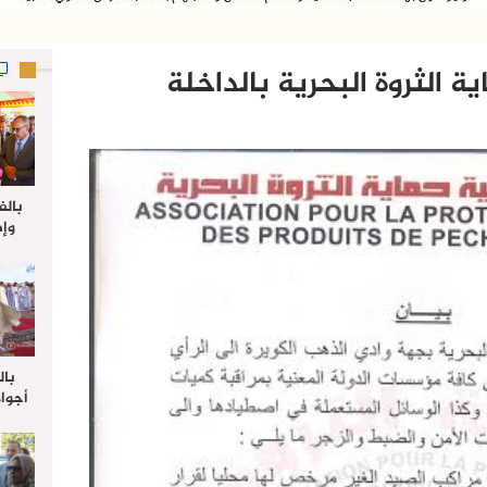
ة الثروة البحرية بالداخلة
بالف
وإط
جدي
ل
بال
أجواء
والي 
علي 
صلاة
جم