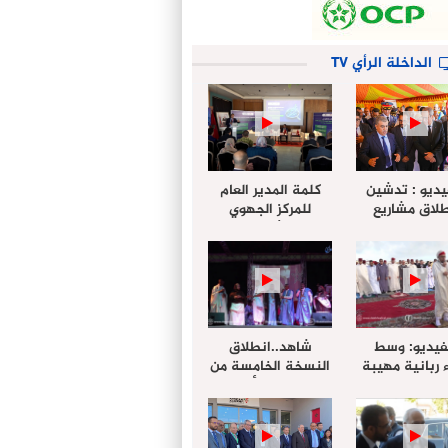
الداخلة الرأي TV
يديو : تدشين
كلمة المدير العام
لاق مشاريع
للمركز الجهوي
دة بالداخلة
للإستثمار خلال
تخليداً للذكرى الـ27
أشغال لإجتماع
عيد العرش
التقييمي للجنة
الجهوية الموحد
لإستثمار بجهة
الداخلة…
فيديو: وسط
شاهد..انطلاق
 ربانية مهيبة
النسخة الخامسة من
جهة الداخلة ”
مهرجان “الأمداح
خليل ” يؤدي
النبوية” المنظم من
 عيد الفطر مع
طرف مجلس جهة
وع المصلين
الداخلة وادي الذهب