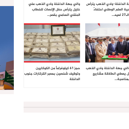
 الداخلة–وادي الذهب يترأس
والي جهة الداخلة وادي الذهب علي
ية العلم الوطني احتفاءً
خليل يترأس حفل الإنصات للخطاب
يد…
الملكي السامي بقصر…
والي جهة الداخلة وادي الذهب
حجز 61 كيلوغراماً من الكوكايين
 يعطي انطلاقة مشاريع
وتوقيف شخصين بمعبر الكركارات جنوب
بمناسبة…
الداخلة