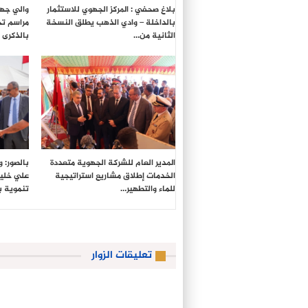
بلاغ صحفي : المركز الجهوي للاستثمار
والي جهة
بالداخلة – وادي الذهب يطلق النسخة
مراسم تح
الثانية من…
بالذكرى الـ27 لع
المدير العام للشركة الجهوية متعددة
بالصور: 
الخدمات إطلاق مشاريع استراتيجية
علي خليل
للماء والتطهير…
تنموية 
تعليقات الزوار