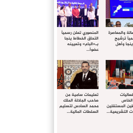
الة والمعاصرة
المنصوري تعلن رسمياً
ياً ترشيح
التحاق الخطاط ينجا
نجا وأهل
بـ«البام» وتعيينه
عضواً…
عاليات
تعليمات سامية من
الخاص
صاحب الجلالة الملك
ين المستقلين
محمد السادس لتسليم
ات التشريعية…
السلطات المالية…