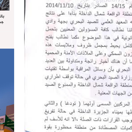
بال
جما
الرا
يستق
المس
“غ