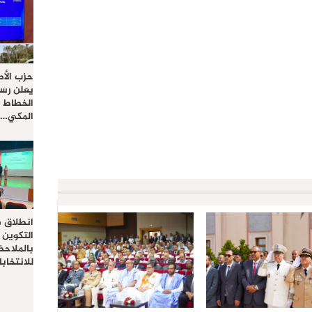
حزب الأص
يعلن رسم
الخطاط ي
المكي…
انطلاق ف
التكوين 
بالملاحظ
للانتخاب