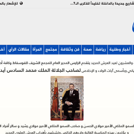
بالفيديو : تدشين وإطلاق مشاريع جديدة بالداخلة تخليداً للذكرى الـ27 لعيد العرش
للإشهار بالم
أخبار وطنية
رياضة
صحة
فن وثقافة
مجتمع
المرأة
مقالات الرأي
أخب