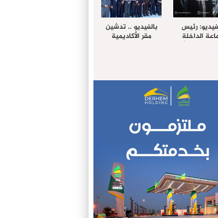
فيديو: رئيس
بالفيديو .. تدشين
عة الداخلة
مقر الأكاديمية
غب حرمة الله
الإفريقية لعلوم
بل وفد رفيع
الصحة بالداخلة
توى من مدينة
ريت نيك ”
الامريكية