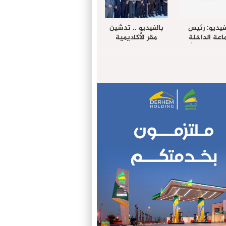
فيديو: رئيس
بالفيديو .. تدشين
عة الداخلة
مقر الأكاديمية
غب حرمة الله
الإفريقية لعلوم
بل وفد رفيع
الصحة بالداخلة
توى من مدينة
ريت نيك ”
الامريكية