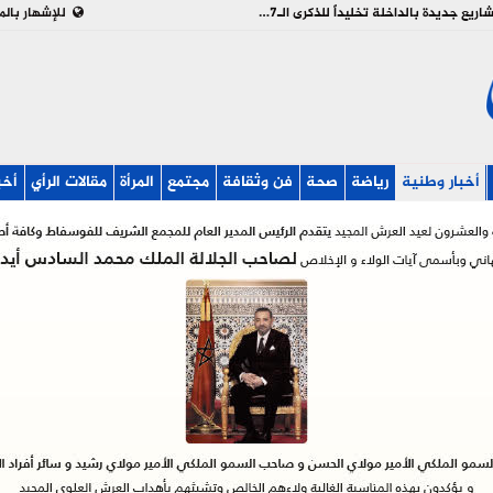
بالفيديو : تدشين وإطلاق مشاريع جديدة بالداخلة تخليداً للذكرى الـ27 لعيد العرش
للإشهار بالم
أخبار وطنية
رياضة
صحة
فن وثقافة
مجتمع
المرأة
مقالات الرأي
أخب