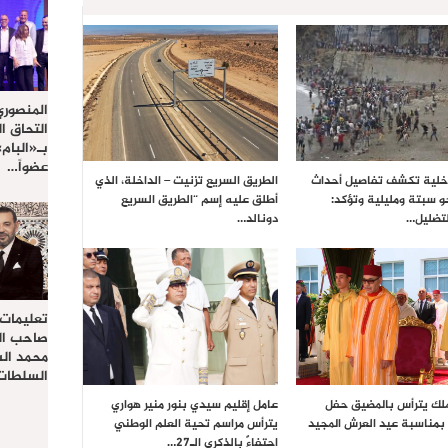
المنصوري
التحاق ا
بـ«البام
عضواً…
داخلية تكشف تفاصيل أحداث
الطريق السريع تزنيت – الداخلة، الذي
حو سبتة ومليلية وتؤكد:
أطلق عليه إسم “الطريق السريع
تضليل…
دونالد…
تعليمات
صاحب الج
محمد ال
السلطات 
ملك يترأس بالمضيق حفل
عامل إقليم سيدي بنور منير هواري
بمناسبة عيد العرش المجيد
يترأس مراسم تحية العلم الوطني
احتفاءً بالذكرى الـ27…