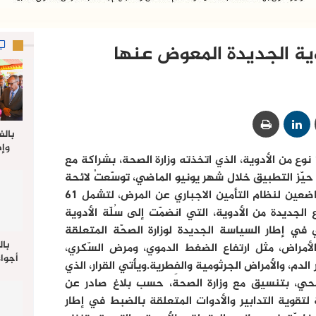
بالف
وإط
بعد قرارِ تخفيض أسعار أكثر من 1500 نوع من الأدوية، الذي اتخذته وزارة الصحة، بشراكة مع
جدي
حيّز التطبيق خلال شهر يونيو الماضي، توسّعتْ لائحة
ل
الأدوية المقبول إرجاع مصاريفها، للخاضعين لنظام التأمين الاجباري عن المرض، لتشمل 61
 الجديدة من الأدوية، التي انضمّت إلى سُلّة الأدوية
ي في إطار السياسة الجديدة لوزارة الصحّة المتعلقة
بال
الأمراض، مثل ارتفاع الضغط الدموي، ومرض السّكري،
أجواء
دم، والأمراض الجرثومية والفِطرية.ويأتي القرار، الذي
والي 
لصحي، بتنسيق مع وزارة الصحة، حسب بلاغ صادر عن
علي 
صلاة
 لتقوية التدابير والأدوات المتعلقة بالضبط في إطار
جم