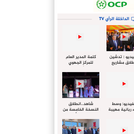
الداخلة الرأي TV
يديو : تدشين
كلمة المدير العام
لاق مشاريع
للمركز الجهوي
دة بالداخلة
للإستثمار خلال
تخليداً للذكرى الـ27
أشغال لإجتماع
عيد العرش
التقييمي للجنة
الجهوية الموحد
لإستثمار بجهة
الداخلة…
فيديو: وسط
شاهد..انطلاق
 ربانية مهيبة
النسخة الخامسة من
جهة الداخلة ”
مهرجان “الأمداح
خليل ” يؤدي
النبوية” المنظم من
 عيد الفطر مع
طرف مجلس جهة
وع المصلين
الداخلة وادي الذهب