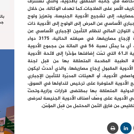
وخاصّة في جانبه المتعلق بالأدوية، والتي تستنزف
المائة من مصاريف الأسر على العلاجات.كما تهدف الوكالة، من خلال
 المصاريف، إلى تشجيع الأدوية الجنيسة، وتعزيز ولوج
بال
جما
إجباري الأساسي عن المرض إلى الولوج إلى الأدوية ذات
الرا
 التوازن المالي لنظام التأمين الإجباري الأساسي عن
يستق
المرض.ويتضمّن دليلُ الأدوية القابلة لإرجاع مصاريفها، في صيغته الحالية، 3175 دواء
المس
“غ
معوضاً عنه، منها 1795 دواء جنيساً، أي ما يمثّل نسبة 56 في المائة من مجموع الأدوية
التي يشملها الدليل، من بينها الأدوية الـ61 التي تمّت إضافتها مؤخّرا إلى لائحة الأدوية
 الطبية المقدمة المتعلقة بها من قِبل لجنة
الأدوية المقبولِ إرجاع مصاريفها، والذي أحدث ليكون
اصفي الأدوية، أو الهيئات المدبّرة للتأمين الإجباري
 الأدوية المتوفرة على ترخيص لتداولها في السوق،
ولية المتعلقة بها بمقتضى قرارات وزارية.وتحثّ
في الأدوية على وصْف أصناف الأدوية الجنيسة لمرضى
يص من فارق الثمن المحتمل من قِبَل المؤمّن.