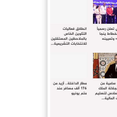
 تعلن رسمياً
انطلاق فعاليات
لخطاط ينجا
التكوين الخاص
» وتعيينه
بالملاحظين المستقلين
للانتخابات التشريعية…
 سامية من
مطار الداخلة.. أزيد من
لالة الملك
176 ألف مسافر عند
سادس لتسليم
متم يونيو
المالية…