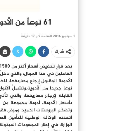
61 نوعاً من الأدوية الجديدة المعوض عنها
1 سبتمبر 2014 الساعة 9 و 17 دقيقة
شارك
الفاعلين في هذا المجال، والذي دخلَ 
نوعا جديدا من الأدوية.وتشملُ الأنواع
القابلة لإرجاع مصاريفها، والتي تأت
بأسعار الأدوية، أدويةَ مجموعة من 
وتضخّم البروستات الحميد، ومرض فقر ال
اتخذته الوكالة الوطنية للتأمين ا
الوزارة، في إطار المجهودات المبذولة