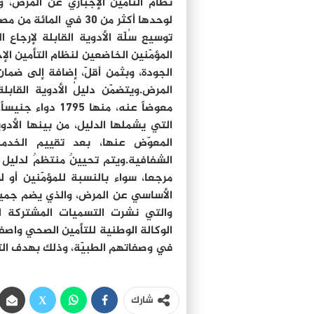
نظام التأمين الإجباري عن المرض، 
لوحدها أكثر من 30 في 
توسيع سُلّة الأدوية القابلة لإرجاع
المؤمّنين الخاضعين لنظام التأمين ال
الجودة، وبثمن أقلّ، إضافة إلى ضمان
المعوّض عنها، بعد تقييم الخدمة
الشفافية.ويتم تحيينٌ منتظمٌ لدليل 
مرجعا، سواء بالنسبة للمؤمّنين أو لو
الأساسي عن المرض، والذي يضم جميع
والتي نشرت التسميات المشتركة الد
الوكالة الوطنية للتأمين الصحي واص
في وصفاتهم الطبيّة، وذلك بهدف التقل
شارك