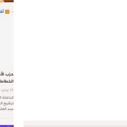
آخ
حزب الأص
الخطاط 
25 يوليو 2026
الداخلة ا
ترشيح الس
عبد الفت