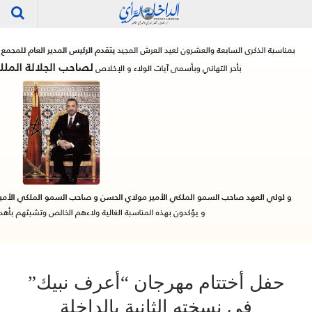
حفل أختتام مهرجان “أعرف نبيك”
في نسخته الثانية بالداخلة