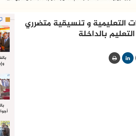
ت التعليمية و تنسيقية متضرري
لتعليم بالداخلة‎
بالف
وإط
جدي
ل
بال
أجواء
والي 
علي 
صلاة
جم