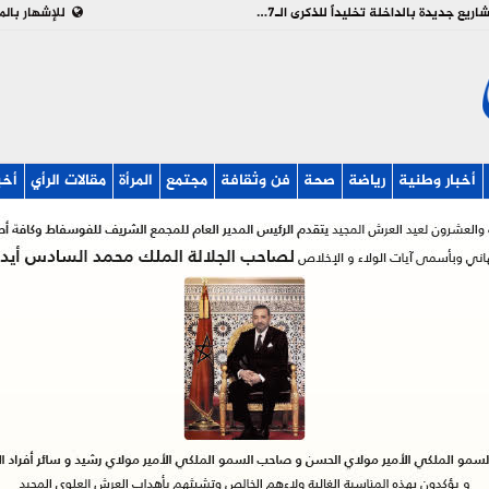
بالفيديو : تدشين وإطلاق مشاريع جديدة بالداخلة تخليداً للذكرى الـ27 لعيد العرش
للإشهار بالم
أخبار وطنية
رياضة
صحة
فن وثقافة
مجتمع
المرأة
مقالات الرأي
أخب