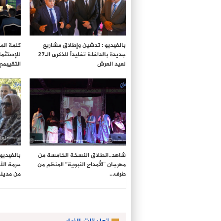
بالفيديو : تدشين وإطلاق مشاريع
كلمة المد
جديدة بالداخلة تخليداً للذكرى الـ27
للإستثما
لعيد العرش
التقييمي
شاهد..انطلاق النسخة الخامسة من
بالفيديو
مهرجان “الأمداح النبوية” المنظم من
حرمة الل
طرف…
من مدين