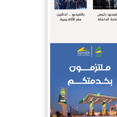
فيديو: رئيس
بالفيديو .. تدشين
عة الداخلة
مقر الأكاديمية
غب حرمة الله
الإفريقية لعلوم
بل وفد رفيع
الصحة بالداخلة
توى من مدينة
ريت نيك ”
الامريكية