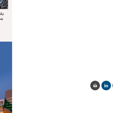
بال
جما
الرا
يستق
المس
“غ