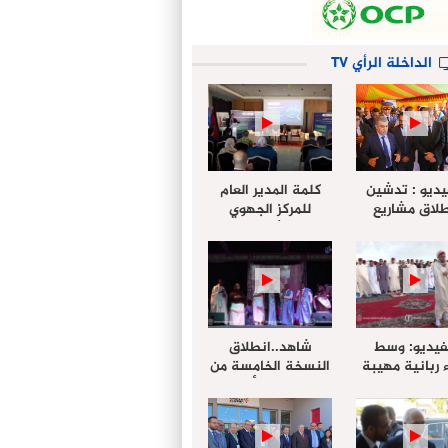
الداخلة الرأي TV
يديو : تدشين
كلمة المدير العام
لاق مشاريع
للمركز الجهوي
دة بالداخلة
للإستثمار خلال
تخليداً للذكرى الـ27
أشغال لإجتماع
عيد العرش
التقييمي للجنة
الجهوية الموحد
لإستثمار بجهة
الداخلة…
فيديو: وسط
شاهد..انطلاق
 ربانية مهيبة
النسخة الخامسة من
جهة الداخلة ”
مهرجان “الأمداح
خليل ” يؤدي
النبوية” المنظم من
 عيد الفطر مع
طرف مجلس جهة
وع المصلين
الداخلة وادي الذهب