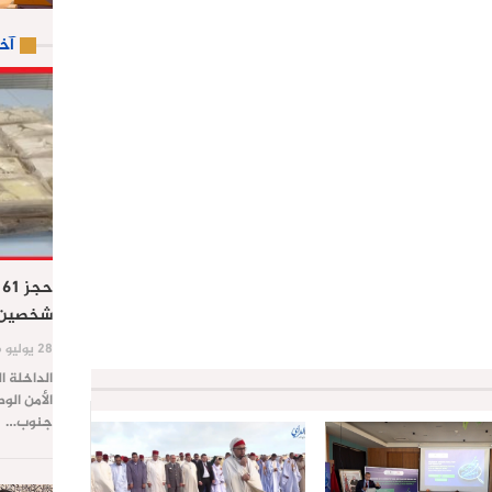
آخ
ح
شخصين ب
28 يوليو 2026
الداخلة ا
الأمن الو
جنوب…