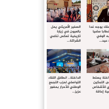
ملك يوجه غدا
السفير الأمريكي يحل
خطابا ساميا
بالعيون في زيارة
ه الوفي
تاريخية تعكس تنامي
 عيد…
الشراكة…
داخلة يسلط
الداخلة.. انطلاق اللقاء
ى التمكين
التواصلي لحزب التجمع
دي للأشخاص
الوطني للأحرار بحضور
ة إعاقة
عزيز…