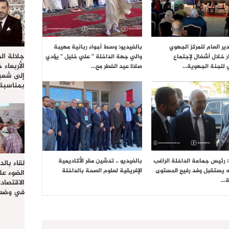
ير العام للمركز الجهوي
بالفيديو: وسط أجواء ربانية مهيبة
جلالة ال
ر خلال أشغال لإجتماع
والي جهة الداخلة ” علي خليل ” يؤدي
الأربعاء 
 للجنة الجهوية…
صلاة عيد الفطر مع…
إلى شعب
بمناسبة
: رئيس جماعة الداخلة الراغب
بالفيديو .. تدشين مقر الأكاديمية
لقاء بال
ه يستقبل وفد رفيع المستوى
الإفريقية لعلوم الصحة بالداخلة
الضوء عل
ة…
الاقتصا
في وضعي