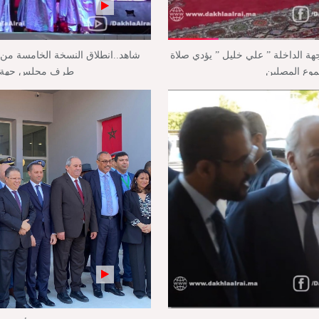
جهة الداخلة ” علي خليل ” يؤدي صلاة
شاهد..انطلاق النسخة الخامسة من م
موع المصلين
طرف مجلس جهة ال