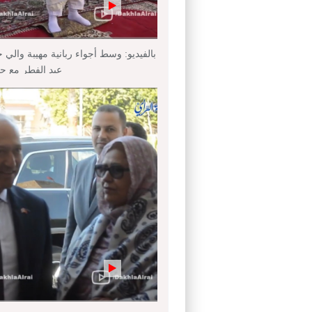
بالفيديو: وسط أجواء ربانية مهيبة والي 
عيد الفطر مع ج