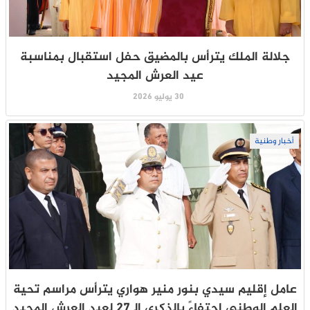
جلالة الملك يترأس بالمضيق حفل استقبال بمناسبة
عيد العرش المجيد
30 يوليو 2026
أخبار وطنية
عامل إقليم سيدي بنور منير هواري يترأس مراسم تحية
العلم الوطني احتفاءً بالذكرى الـ27 لعيد العرش المجيد