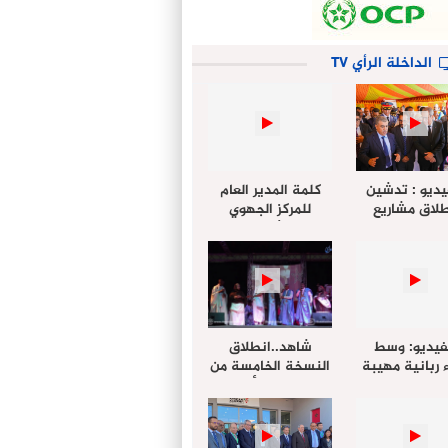
الداخلة الرأي TV
يديو : تدشين
كلمة المدير العام
لاق مشاريع
للمركز الجهوي
دة بالداخلة
للإستثمار خلال
تخليداً للذكرى الـ27
أشغال لإجتماع
عيد العرش
التقييمي للجنة
الجهوية الموحد
لإستثمار بجهة
الداخلة…
فيديو: وسط
شاهد..انطلاق
 ربانية مهيبة
النسخة الخامسة من
جهة الداخلة ”
مهرجان “الأمداح
خليل ” يؤدي
النبوية” المنظم من
 عيد الفطر مع
طرف مجلس جهة
وع المصلين
الداخلة وادي الذهب