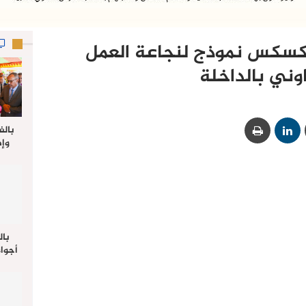
لكسكس نموذج لنجاعة العمل
وني بالداخلة‎
بالف
وإط
جدي
ل
بال
أجواء
والي 
علي 
صلاة
جم