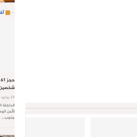
آخ
ح
شخصين ب
28 يوليو 2026
الداخلة ا
الأمن الو
جنوب…