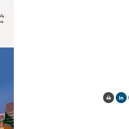
بال
جما
الرا
يستق
المس
“غ