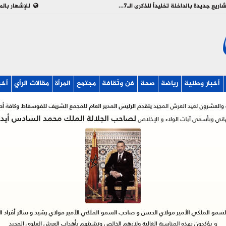
بالفيديو : تدشين وإطلاق مشاريع جديدة بالداخلة تخليداً للذكرى الـ27 لعيد العرش
للإشهار بالم
أخبار وطنية
رياضة
صحة
فن وثقافة
مجتمع
المرأة
مقالات الرأي
أخب