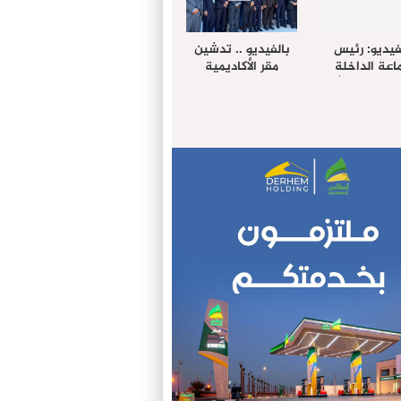
فيديو: رئيس
بالفيديو .. تدشين
عة الداخلة
مقر الأكاديمية
غب حرمة الله
الإفريقية لعلوم
بل وفد رفيع
الصحة بالداخلة
توى من مدينة
ريت نيك ”
الامريكية