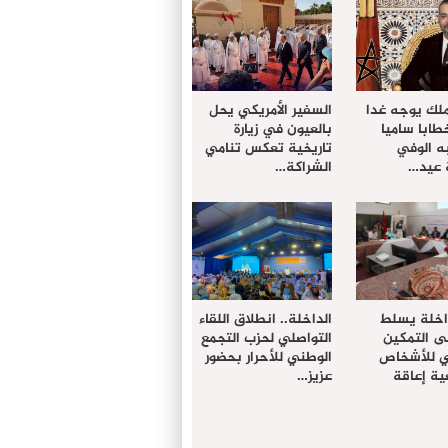
ملك يوجه غدا
السفير الأمريكي يحل
خطابا ساميا
بالعيون في زيارة
ه الوفي
تاريخية تعكس تنامي
 عيد…
الشراكة…
داخلة يسلط
الداخلة.. انطلاق اللقاء
ى التمكين
التواصلي لحزب التجمع
دي للأشخاص
الوطني للأحرار بحضور
ة إعاقة
عزيز…