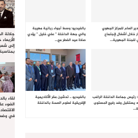
ير العام للمركز الجهوي
بالفيديو: وسط أجواء ربانية مهيبة
جلالة ال
ر خلال أشغال لإجتماع
والي جهة الداخلة ” علي خليل ” يؤدي
الأربعاء 
 للجنة الجهوية…
صلاة عيد الفطر مع…
إلى شعب
بمناسبة
: رئيس جماعة الداخلة الراغب
بالفيديو .. تدشين مقر الأكاديمية
لقاء بال
ه يستقبل وفد رفيع المستوى
الإفريقية لعلوم الصحة بالداخلة
الضوء عل
ة…
الاقتصا
في وضعي