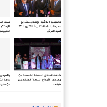
بالفيديو : تدشين وإطلاق مشاريع
كلمة المد
جديدة بالداخلة تخليداً للذكرى الـ27
للإستثما
لعيد العرش
التقييمي
شاهد..انطلاق النسخة الخامسة من
بالفيديو
مهرجان “الأمداح النبوية” المنظم من
حرمة الل
طرف…
من مدين