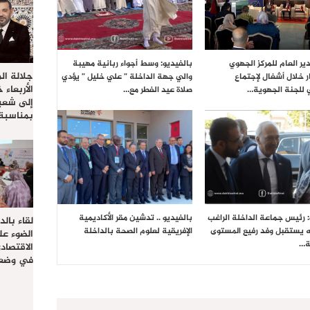
ير العام للمركز الجهوي
بالفيديو: وسط أجواء ربانية مهيبة
جلالة ال
ر خلال أشغال لإجتماع
والي جهة الداخلة ” علي خليل ” يؤدي
الأربعاء 
 للجنة الجهوية…
صلاة عيد الفطر مع…
إلى شعب
بمناسبة
: رئيس جماعة الداخلة الراغب
بالفيديو .. تدشين مقر الأكاديمية
لقاء بال
ه يستقبل وفد رفيع المستوى
الإفريقية لعلوم الصحة بالداخلة
الضوء عل
ة…
الاقتصا
في وضعي