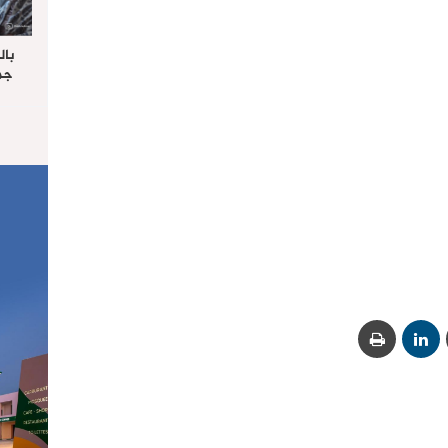
بال
جما
الرا
يستق
المس
“غ