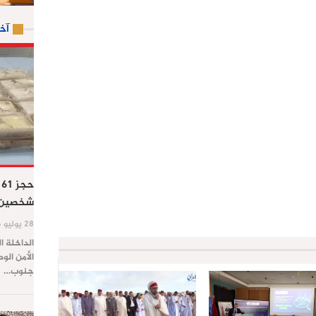
آخ
ح
شخصين ب
28 يوليو 2026
الداخلة ا
الأمن الو
جنوب…