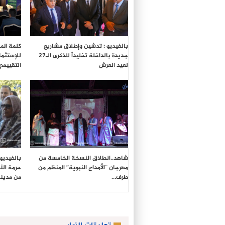
بالفيديو : تدشين وإطلاق مشاريع
كلمة المد
جديدة بالداخلة تخليداً للذكرى الـ27
للإستثما
لعيد العرش
التقييمي
شاهد..انطلاق النسخة الخامسة من
بالفيديو
مهرجان “الأمداح النبوية” المنظم من
حرمة الل
طرف…
من مدين