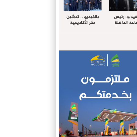
فيديو: رئيس
بالفيديو .. تدشين
عة الداخلة
مقر الأكاديمية
غب حرمة الله
الإفريقية لعلوم
بل وفد رفيع
الصحة بالداخلة
توى من مدينة
ريت نيك ”
الامريكية