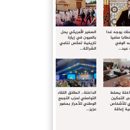
ملك يوجه غدا
السفير الأمريكي يحل
خطابا ساميا
بالعيون في زيارة
ه الوفي
تاريخية تعكس تنامي
 عيد…
الشراكة…
داخلة يسلط
الداخلة.. انطلاق اللقاء
ى التمكين
التواصلي لحزب التجمع
دي للأشخاص
الوطني للأحرار بحضور
ة إعاقة
عزيز…