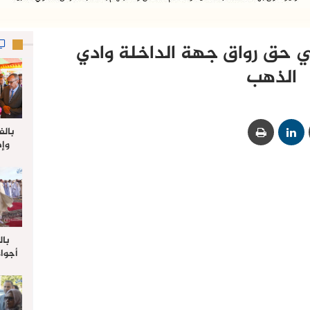
 حق رواق جهة الداخلة وادي
الذهب
بالف
وإط
جدي
ل
بال
أجواء
والي 
علي 
صلاة
جم