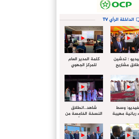
الداخلة الرأي TV
يديو : تدشين
كلمة المدير العام
لاق مشاريع
للمركز الجهوي
دة بالداخلة
للإستثمار خلال
تخليداً للذكرى الـ27
أشغال لإجتماع
عيد العرش
التقييمي للجنة
الجهوية الموحد
لإستثمار بجهة
الداخلة…
فيديو: وسط
شاهد..انطلاق
 ربانية مهيبة
النسخة الخامسة من
جهة الداخلة ”
مهرجان “الأمداح
خليل ” يؤدي
النبوية” المنظم من
 عيد الفطر مع
طرف مجلس جهة
وع المصلين
الداخلة وادي الذهب