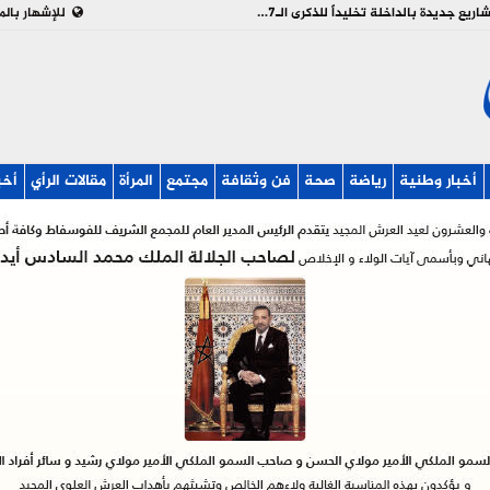
بالفيديو : تدشين وإطلاق مشاريع جديدة بالداخلة تخليداً للذكرى الـ27 لعيد العرش
للإشهار بالم
أخبار وطنية
رياضة
صحة
فن وثقافة
مجتمع
المرأة
مقالات الرأي
أخب