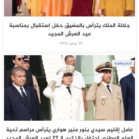
جلالة الملك يترأس بالمضيق حفل استقبال بمناسبة
عيد العرش المجيد
30 يوليو 2026
أخبار وطنية
عامل إقليم سيدي بنور منير هواري يترأس مراسم تحية
العلم الوطني احتفاءً بالذكرى الـ27 لعيد العرش المجيد