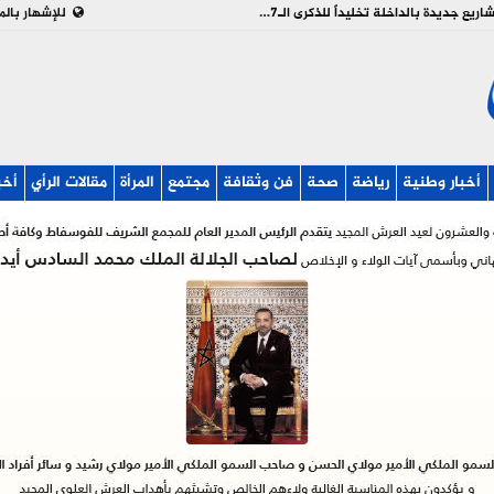
بالفيديو : تدشين وإطلاق مشاريع جديدة بالداخلة تخليداً للذكرى الـ27 لعيد العرش
للإشهار بالم
أخبار وطنية
رياضة
صحة
فن وثقافة
مجتمع
المرأة
مقالات الرأي
أخب