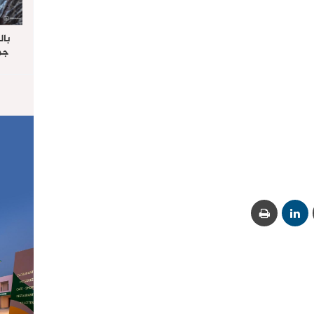
بال
جما
الرا
يستق
المس
“غ