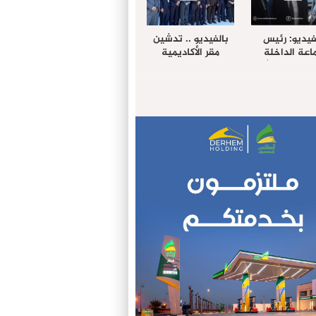
فيديو: رئيس
بالفيديو .. تدشين
عة الداخلة
مقر الأكاديمية
غب حرمة الله
الإفريقية لعلوم
بل وفد رفيع
الصحة بالداخلة
توى من مدينة
ريت نيك ”
الامريكية