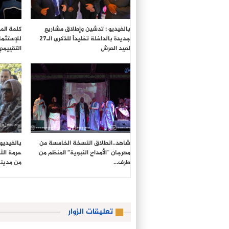
بالفيديو : تدشين وإطلاق مشاريع
كلمة المد
جديدة بالداخلة تخليداً للذكرى الـ27
للإستثما
لعيد العرش
التقييمي
شاهد..انطلاق النسخة الخامسة من
بالفيديو
مهرجان “الأمداح النبوية” المنظم من
حرمة الل
طرف…
من مدين
تعليقات الزوار