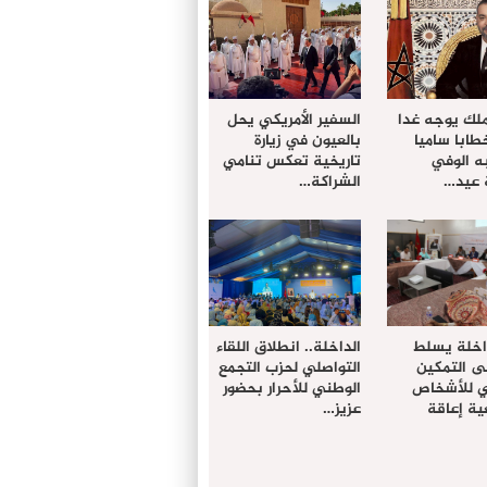
ملك يوجه غدا
السفير الأمريكي يحل
خطابا ساميا
بالعيون في زيارة
ه الوفي
تاريخية تعكس تنامي
 عيد…
الشراكة…
داخلة يسلط
الداخلة.. انطلاق اللقاء
ى التمكين
التواصلي لحزب التجمع
دي للأشخاص
الوطني للأحرار بحضور
ة إعاقة
عزيز…