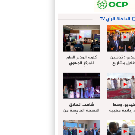
الداخلة الرأي TV
يديو : تدشين
كلمة المدير العام
لاق مشاريع
للمركز الجهوي
دة بالداخلة
للإستثمار خلال
تخليداً للذكرى الـ27
أشغال لإجتماع
عيد العرش
التقييمي للجنة
الجهوية الموحد
لإستثمار بجهة
الداخلة…
فيديو: وسط
شاهد..انطلاق
 ربانية مهيبة
النسخة الخامسة من
جهة الداخلة ”
مهرجان “الأمداح
خليل ” يؤدي
النبوية” المنظم من
 عيد الفطر مع
طرف مجلس جهة
وع المصلين
الداخلة وادي الذهب