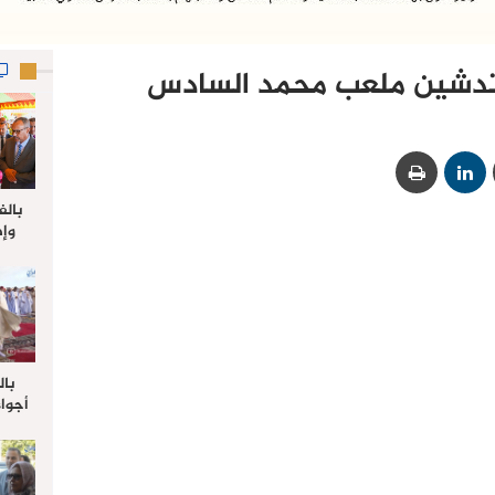
 تدشين ملعب محمد السادس
بالف
وإط
جدي
ل
بال
أجواء
والي 
علي 
صلاة
جم