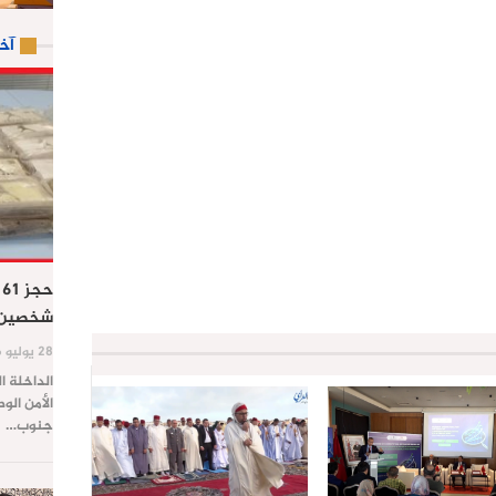
آخ
ح
شخصين ب
28 يوليو 2026
الداخلة ا
الأمن الو
جنوب…