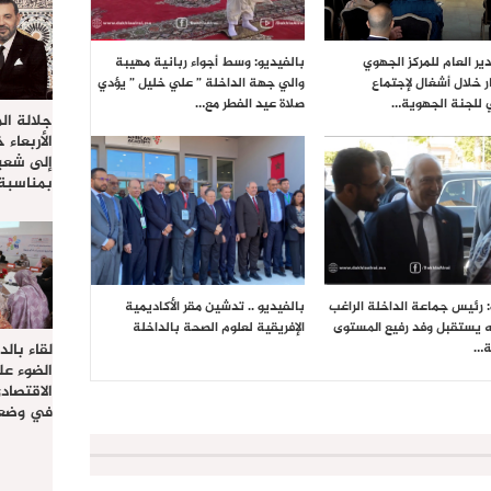
ير العام للمركز الجهوي
بالفيديو: وسط أجواء ربانية مهيبة
ر خلال أشغال لإجتماع
والي جهة الداخلة ” علي خليل ” يؤدي
 للجنة الجهوية…
صلاة عيد الفطر مع…
جلالة ال
الأربعاء 
إلى شعب
بمناسبة
: رئيس جماعة الداخلة الراغب
بالفيديو .. تدشين مقر الأكاديمية
ه يستقبل وفد رفيع المستوى
الإفريقية لعلوم الصحة بالداخلة
لقاء بال
ة…
الضوء عل
الاقتصا
في وضعي