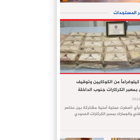
ر المستجدات
جز 61 كيلوغراماً من الكوكايين وتوقيف
معبر الكركارات جنوب الداخلة
لرأي :أسفرت عملية أمنية مشتركة بين عناصر
طني والجمارك بمعبر الكركارات الحدودي