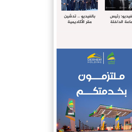
فيديو: رئيس
بالفيديو .. تدشين
عة الداخلة
مقر الأكاديمية
غب حرمة الله
الإفريقية لعلوم
بل وفد رفيع
الصحة بالداخلة
توى من مدينة
ريت نيك ”
الامريكية