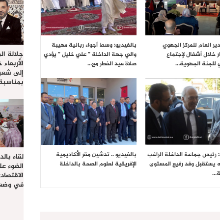
ير العام للمركز الجهوي
بالفيديو: وسط أجواء ربانية مهيبة
جلالة ال
ر خلال أشغال لإجتماع
والي جهة الداخلة ” علي خليل ” يؤدي
الأربعاء 
 للجنة الجهوية…
صلاة عيد الفطر مع…
إلى شعب
بمناسبة
: رئيس جماعة الداخلة الراغب
بالفيديو .. تدشين مقر الأكاديمية
لقاء بال
ه يستقبل وفد رفيع المستوى
الإفريقية لعلوم الصحة بالداخلة
الضوء عل
ة…
الاقتصا
في وضعي