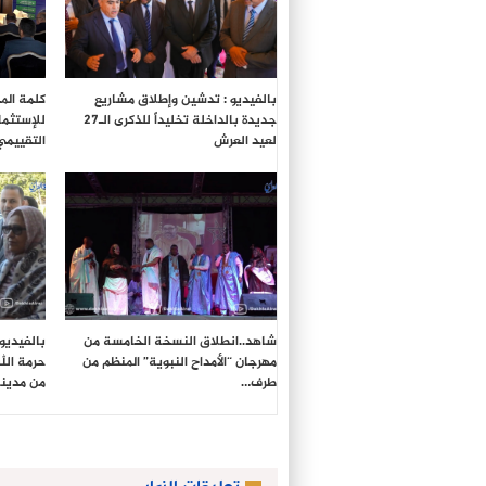
بالفيديو : تدشين وإطلاق مشاريع
كلمة المد
جديدة بالداخلة تخليداً للذكرى الـ27
للإستثما
لعيد العرش
التقييمي
شاهد..انطلاق النسخة الخامسة من
بالفيديو
مهرجان “الأمداح النبوية” المنظم من
حرمة الل
طرف…
من مدين