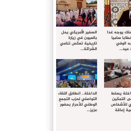
ملك يوجه غدا
السفير الأمريكي يحل
خطابا ساميا
بالعيون في زيارة
ه الوفي
تاريخية تعكس تنامي
 عيد…
الشراكة…
داخلة يسلط
الداخلة.. انطلاق اللقاء
ى التمكين
التواصلي لحزب التجمع
دي للأشخاص
الوطني للأحرار بحضور
ة إعاقة
عزيز…