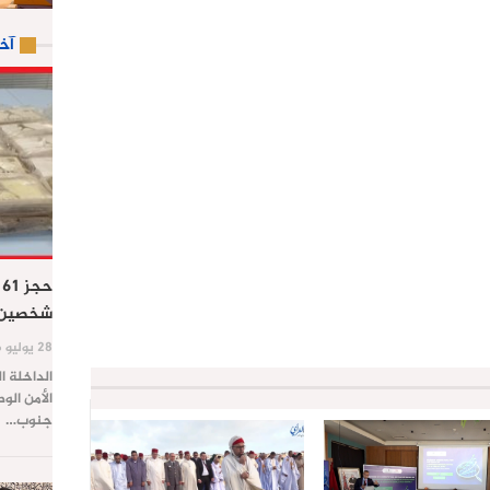
آخ
ح
شخصين ب
28 يوليو 2026
الداخلة ا
الأمن الو
جنوب…