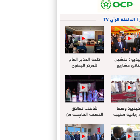
الداخلة الرأي TV
يديو : تدشين
كلمة المدير العام
لاق مشاريع
للمركز الجهوي
دة بالداخلة
للإستثمار خلال
تخليداً للذكرى الـ27
أشغال لإجتماع
عيد العرش
التقييمي للجنة
الجهوية الموحد
لإستثمار بجهة
الداخلة…
فيديو: وسط
شاهد..انطلاق
 ربانية مهيبة
النسخة الخامسة من
جهة الداخلة ”
مهرجان “الأمداح
خليل ” يؤدي
النبوية” المنظم من
 عيد الفطر مع
طرف مجلس جهة
وع المصلين
الداخلة وادي الذهب