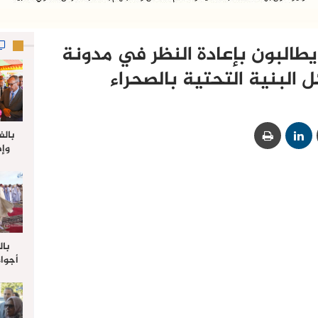
 يطالبون بإعادة النظر في مدونة
 البنية التحتية بالصحراء
بالف
وإط
جدي
ل
بال
أجواء
والي 
علي 
صلاة
جم