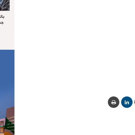
بال
جما
الرا
يستق
المس
“غ