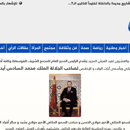
بالفيديو : تدشين وإطلاق مشاريع جديدة بالداخلة تخليداً للذكرى الـ27 لعيد العرش
للإشهار بالم
أخبار وطنية
رياضة
صحة
فن وثقافة
مجتمع
المرأة
مقالات الرأي
أخب