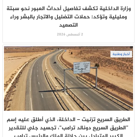
وزارة الداخلية تكشف تفاصيل أحداث العبور نحو سبتة
ومليلية وتؤكد: حملات التضليل والاتجار بالبشر وراء
التصعيد
2 أغسطس 2026
أخبار وطنية
الطريق السريع تزنيت – الداخلة، الذي أطلق عليه إسم
“الطريق السريع دونالد ترامب”، تجسيد جلي للتقدير
الكبير المتبادل بين جلالة الملك والرئيس ترامب