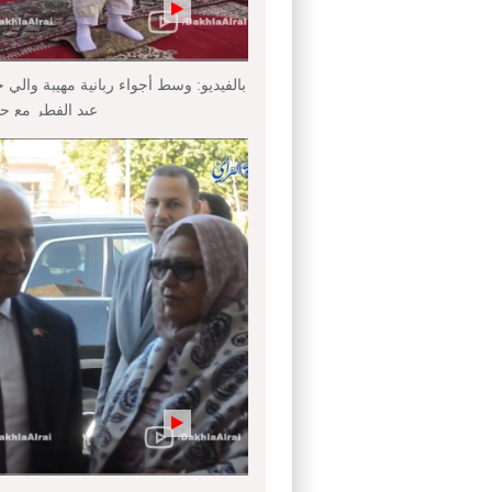
بالفيديو: وسط أجواء ربانية مهيبة والي 
عيد الفطر مع ج