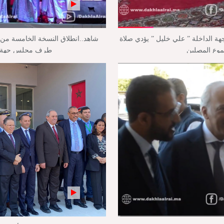
جهة الداخلة ” علي خليل ” يؤدي صلاة
شاهد..انطلاق النسخة الخامسة من م
موع المصلين
طرف مجلس جهة ال