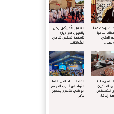
ملك يوجه غدا
السفير الأمريكي يحل
خطابا ساميا
بالعيون في زيارة
ه الوفي
تاريخية تعكس تنامي
 عيد…
الشراكة…
داخلة يسلط
الداخلة.. انطلاق اللقاء
ى التمكين
التواصلي لحزب التجمع
دي للأشخاص
الوطني للأحرار بحضور
ة إعاقة
عزيز…