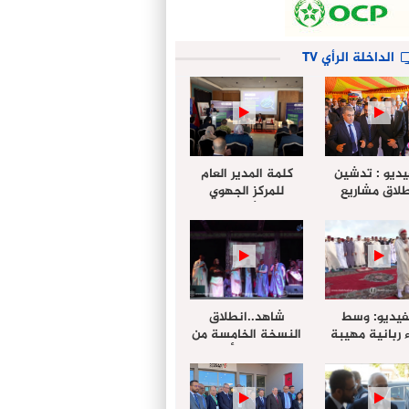
الداخلة الرأي TV
يديو : تدشين
كلمة المدير العام
لاق مشاريع
للمركز الجهوي
دة بالداخلة
للإستثمار خلال
تخليداً للذكرى الـ27
أشغال لإجتماع
عيد العرش
التقييمي للجنة
الجهوية الموحد
لإستثمار بجهة
الداخلة…
فيديو: وسط
شاهد..انطلاق
 ربانية مهيبة
النسخة الخامسة من
جهة الداخلة ”
مهرجان “الأمداح
خليل ” يؤدي
النبوية” المنظم من
 عيد الفطر مع
طرف مجلس جهة
وع المصلين
الداخلة وادي الذهب