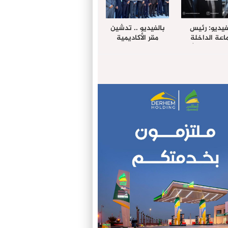
فيديو: رئيس
بالفيديو .. تدشين
عة الداخلة
مقر الأكاديمية
غب حرمة الله
الإفريقية لعلوم
بل وفد رفيع
الصحة بالداخلة
توى من مدينة
ريت نيك ”
الامريكية