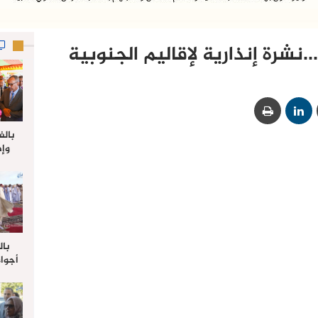
نشرة إنذارية لإقاليم الجنوبية
بالف
وإط
جدي
ل
بال
أجواء
والي 
علي 
صلاة
جم