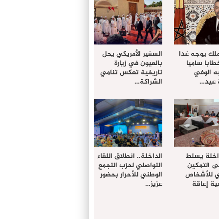
ملك يوجه غدا
السفير الأمريكي يحل
خطابا ساميا
بالعيون في زيارة
ه الوفي
تاريخية تعكس تنامي
 عيد…
الشراكة…
داخلة يسلط
الداخلة.. انطلاق اللقاء
ى التمكين
التواصلي لحزب التجمع
دي للأشخاص
الوطني للأحرار بحضور
ة إعاقة
عزيز…