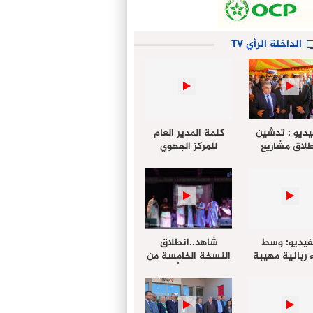
الداخلة الرأي TV
يديو : تدشين
كلمة المدير العام
لاق مشاريع
للمركز الجهوي
دة بالداخلة
للإستثمار خلال
تخليداً للذكرى الـ27
أشغال لإجتماع
عيد العرش
التقييمي للجنة
الجهوية الموحد
لإستثمار بجهة
الداخلة…
فيديو: وسط
شاهد..انطلاق
 ربانية مهيبة
النسخة الخامسة من
جهة الداخلة ”
مهرجان “الأمداح
خليل ” يؤدي
النبوية” المنظم من
 عيد الفطر مع
طرف مجلس جهة
وع المصلين
الداخلة وادي الذهب