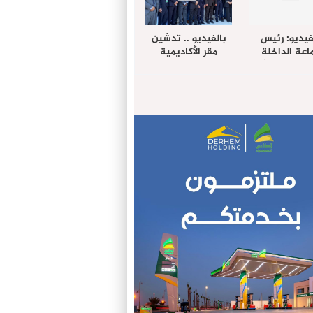
فيديو: رئيس
بالفيديو .. تدشين
عة الداخلة
مقر الأكاديمية
غب حرمة الله
الإفريقية لعلوم
بل وفد رفيع
الصحة بالداخلة
توى من مدينة
ريت نيك ”
الامريكية