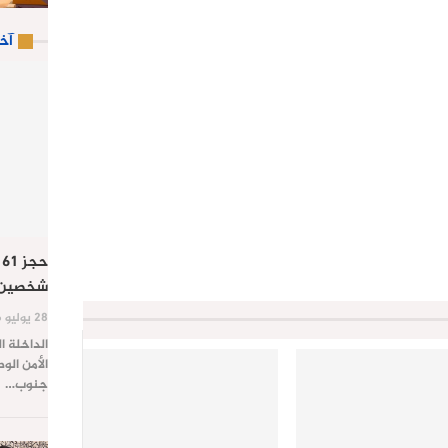
آخ
ح
شخصين ب
28 يوليو 2026
الداخلة ا
الأمن الو
جنوب…