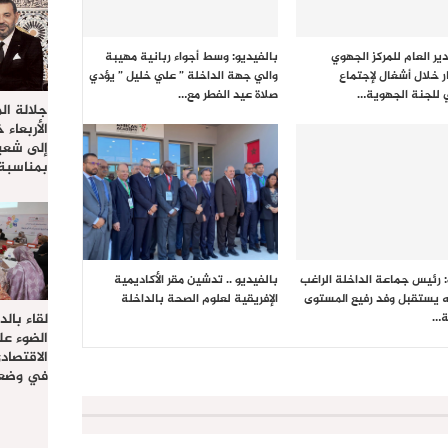
ير العام للمركز الجهوي
بالفيديو: وسط أجواء ربانية مهيبة
ر خلال أشغال لإجتماع
والي جهة الداخلة ” علي خليل ” يؤدي
 للجنة الجهوية…
صلاة عيد الفطر مع…
جلالة ال
الأربعاء 
إلى شعب
بمناسبة
: رئيس جماعة الداخلة الراغب
بالفيديو .. تدشين مقر الأكاديمية
ه يستقبل وفد رفيع المستوى
الإفريقية لعلوم الصحة بالداخلة
لقاء بال
ة…
الضوء عل
الاقتصا
في وضعي