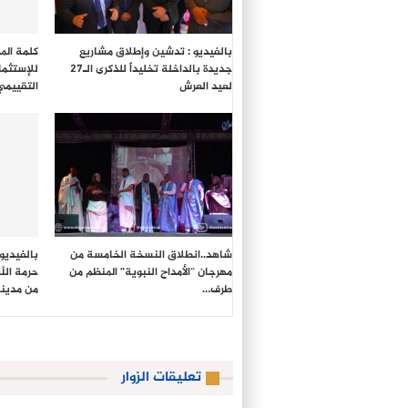
بالفيديو : تدشين وإطلاق مشاريع
كلمة المد
جديدة بالداخلة تخليداً للذكرى الـ27
للإستثما
لعيد العرش
التقييمي
شاهد..انطلاق النسخة الخامسة من
بالفيديو
مهرجان “الأمداح النبوية” المنظم من
حرمة الل
طرف…
من مدين
تعليقات الزوار