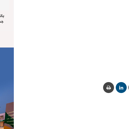
بال
جما
الرا
يستق
المس
“غ