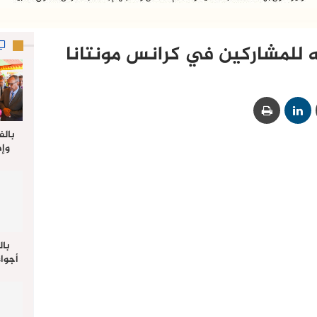
ه للمشاركين في كرانس مونتانا
بالف
وإط
جدي
ل
بال
أجواء
والي 
علي 
صلاة
جم