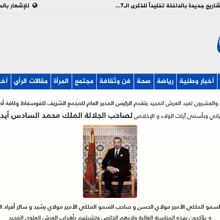
بالفيديو : تدشين وإطلاق مشاريع جديدة بالداخلة تخليداً للذكرى الـ27 لعيد العرش
للإشهار بالم
أخبار وطنية
رياضة
صحة
فن وثقافة
مجتمع
المرأة
مقالات الرأي
أخب