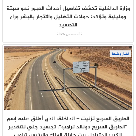
وزارة الداخلية تكشف تفاصيل أحداث العبور نحو سبتة
ومليلية وتؤكد: حملات التضليل والاتجار بالبشر وراء
التصعيد
2 أغسطس 2026
أخبار وطنية
الطريق السريع تزنيت – الداخلة، الذي أطلق عليه إسم
“الطريق السريع دونالد ترامب”، تجسيد جلي للتقدير
الكبير المتبادل بين جلالة الملك والرئيس ترامب