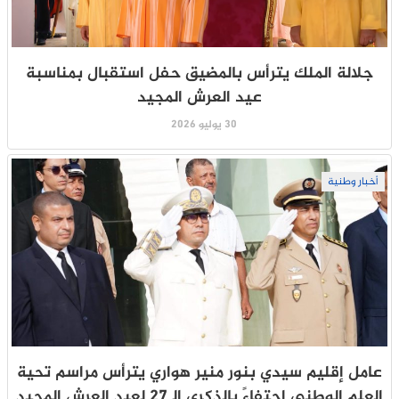
جلالة الملك يترأس بالمضيق حفل استقبال بمناسبة
عيد العرش المجيد
30 يوليو 2026
أخبار وطنية
عامل إقليم سيدي بنور منير هواري يترأس مراسم تحية
العلم الوطني احتفاءً بالذكرى الـ27 لعيد العرش المجيد