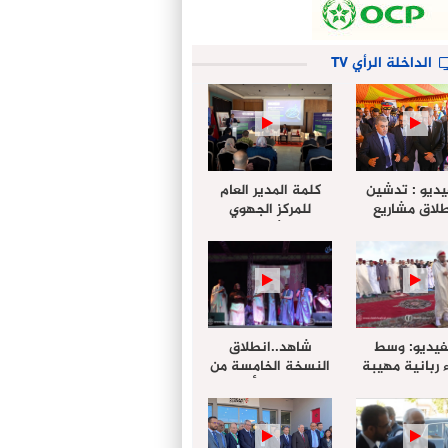
الداخلة الرأي TV
يديو : تدشين
كلمة المدير العام
لاق مشاريع
للمركز الجهوي
دة بالداخلة
للإستثمار خلال
تخليداً للذكرى الـ27
أشغال لإجتماع
عيد العرش
التقييمي للجنة
الجهوية الموحد
لإستثمار بجهة
الداخلة…
فيديو: وسط
شاهد..انطلاق
 ربانية مهيبة
النسخة الخامسة من
جهة الداخلة ”
مهرجان “الأمداح
خليل ” يؤدي
النبوية” المنظم من
 عيد الفطر مع
طرف مجلس جهة
وع المصلين
الداخلة وادي الذهب