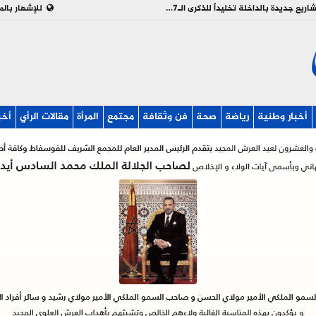
بالفيديو : تدشين وإطلاق مشاريع جديدة بالداخلة تخليداً للذكرى الـ27 لعيد العرش
للإشهار بالم
أخبار وطنية
رياضة
صحة
فن وثقافة
مجتمع
المرأة
مقالات الرأي
أخب