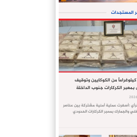
ر المستجدات
جز 61 كيلوغراماً من الكوكايين وتوقيف
معبر الكركارات جنوب الداخلة
لرأي :أسفرت عملية أمنية مشتركة بين عناصر
طني والجمارك بمعبر الكركارات الحدودي