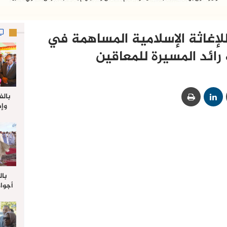
إغاثة الإسلامية المساهمة في
ائد المسيرة للمعاقين
بالف
وإط
جدي
ل
بال
أجواء
والي 
علي 
صلاة
جم