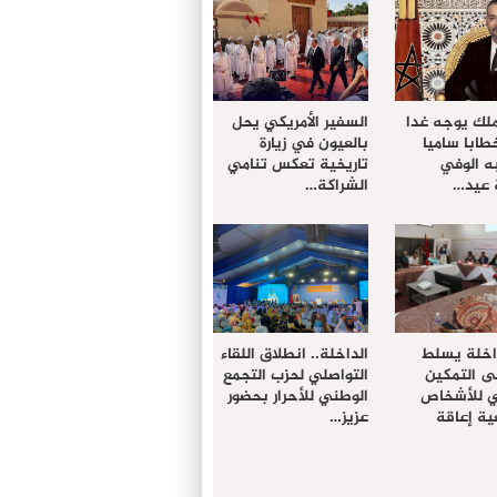
ملك يوجه غدا
السفير الأمريكي يحل
خطابا ساميا
بالعيون في زيارة
ه الوفي
تاريخية تعكس تنامي
 عيد…
الشراكة…
داخلة يسلط
الداخلة.. انطلاق اللقاء
ى التمكين
التواصلي لحزب التجمع
دي للأشخاص
الوطني للأحرار بحضور
ة إعاقة
عزيز…