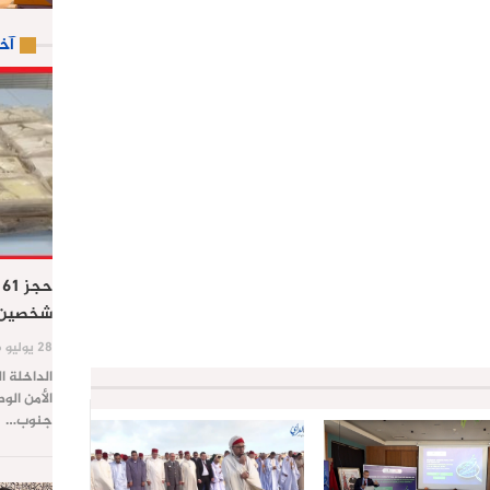
آخ
ح
شخصين ب
28 يوليو 2026
الداخلة ا
الأمن الو
جنوب…