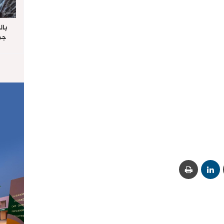
بال
جما
الرا
يستق
المس
“غ