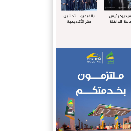
فيديو: رئيس
بالفيديو .. تدشين
عة الداخلة
مقر الأكاديمية
غب حرمة الله
الإفريقية لعلوم
بل وفد رفيع
الصحة بالداخلة
توى من مدينة
ريت نيك ”
الامريكية