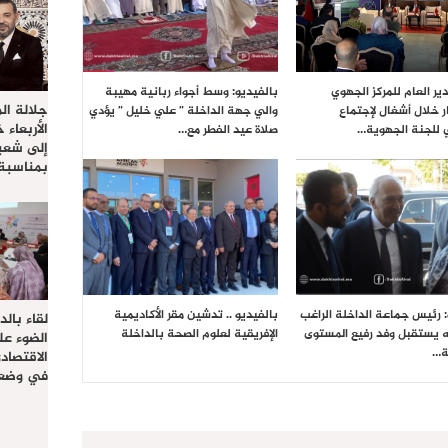
ير العام للمركز الجهوي
بالفيديو: وسط أجواء ربانية مهيبة
جلالة ال
ر خلال أشغال لإجتماع
والي جهة الداخلة ” علي خليل ” يؤدي
الأربعاء 
 للجنة الجهوية…
صلاة عيد الفطر مع…
إلى شعب
بمناسبة
: رئيس جماعة الداخلة الراغب
بالفيديو .. تدشين مقر الأكاديمية
لقاء بال
ه يستقبل وفد رفيع المستوى
الإفريقية لعلوم الصحة بالداخلة
الضوء عل
ة…
الاقتصا
في وضعي