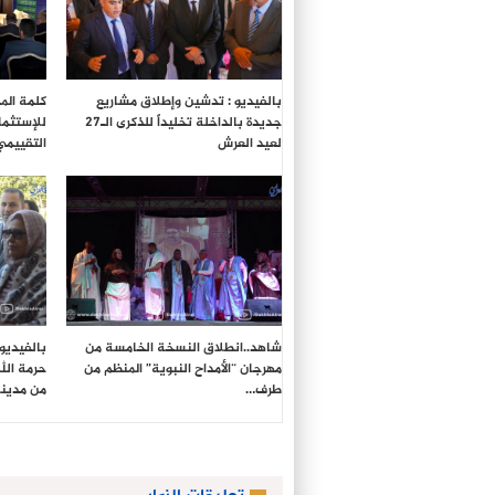
بالفيديو : تدشين وإطلاق مشاريع
كلمة المد
جديدة بالداخلة تخليداً للذكرى الـ27
للإستثما
لعيد العرش
التقييمي
شاهد..انطلاق النسخة الخامسة من
بالفيديو
مهرجان “الأمداح النبوية” المنظم من
حرمة الل
طرف…
من مدين