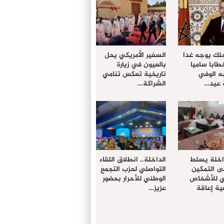
ملك يوجه غدا
السفير الأمريكي يحل
خطابا ساميا
بالعيون في زيارة
ه الوفي
تاريخية تعكس تنامي
 عيد…
الشراكة…
داخلة يسلط
الداخلة.. انطلاق اللقاء
ى التمكين
التواصلي لحزب التجمع
دي للأشخاص
الوطني للأحرار بحضور
ة إعاقة
عزيز…