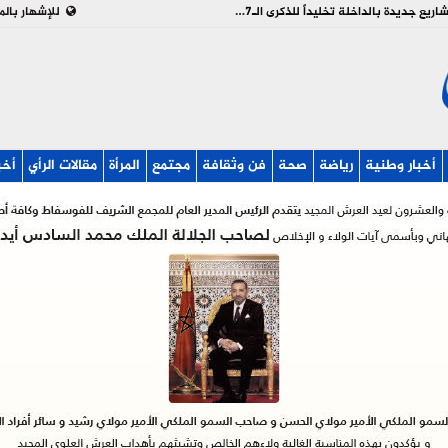
بالفيديو : تدشين وإطلاق مشاريع جديدة بالداخلة تخليداً للذكرى الـ27 لعيد العرش
للإشهار بالم
أخبار وطنية
رياضة
صحة
فن وثقافة
مجتمع
المرأة
مقالات الرأي
أخب