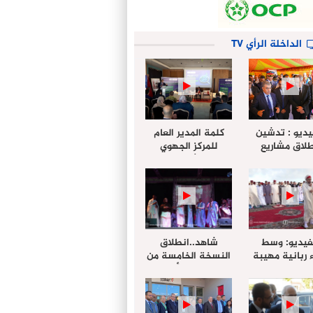
الداخلة الرأي TV
يديو : تدشين
كلمة المدير العام
لاق مشاريع
للمركز الجهوي
دة بالداخلة
للإستثمار خلال
تخليداً للذكرى الـ27
أشغال لإجتماع
عيد العرش
التقييمي للجنة
الجهوية الموحد
لإستثمار بجهة
الداخلة…
فيديو: وسط
شاهد..انطلاق
 ربانية مهيبة
النسخة الخامسة من
جهة الداخلة ”
مهرجان “الأمداح
خليل ” يؤدي
النبوية” المنظم من
 عيد الفطر مع
طرف مجلس جهة
وع المصلين
الداخلة وادي الذهب