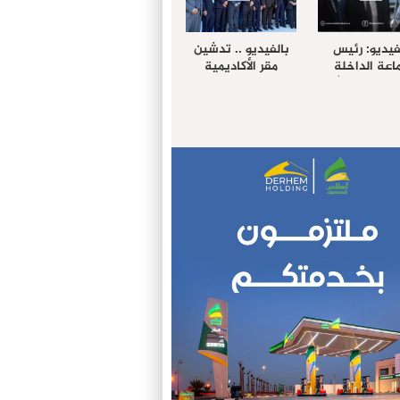
فيديو: رئيس
بالفيديو .. تدشين
عة الداخلة
مقر الأكاديمية
غب حرمة الله
الإفريقية لعلوم
بل وفد رفيع
الصحة بالداخلة
توى من مدينة
ريت نيك ”
الامريكية