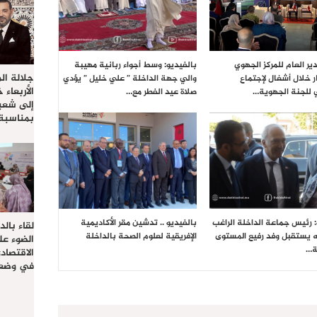
ير العام للمركز الجهوي
بالفيديو: وسط أجواء ربانية مهيبة
جلالة ال
ر خلال أشغال لإجتماع
والي جهة الداخلة ” علي خليل ” يؤدي
الأربعاء 
 للجنة الجهوية…
صلاة عيد الفطر مع…
إلى شعب
بمناسبة
: رئيس جماعة الداخلة الراغب
بالفيديو .. تدشين مقر الأكاديمية
لقاء بال
ه يستقبل وفد رفيع المستوى
الإفريقية لعلوم الصحة بالداخلة
الضوء عل
ة…
الاقتصا
في وضعي