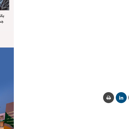
بال
جما
الرا
يستق
المس
“غ