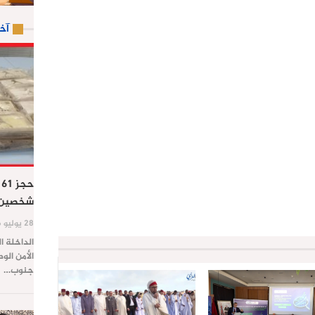
آخ
ح
شخصين ب
28 يوليو 2026
الداخلة ا
الأمن الو
جنوب…