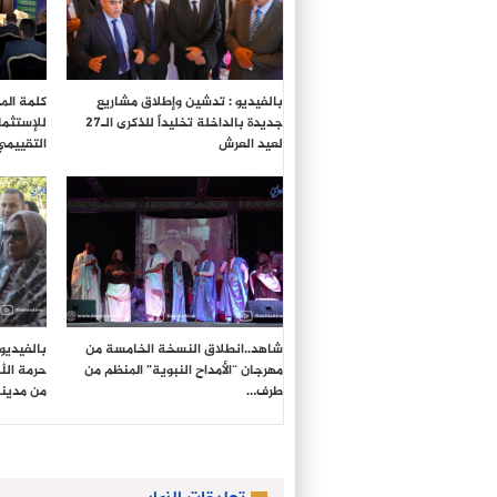
بالفيديو : تدشين وإطلاق مشاريع
كلمة المد
جديدة بالداخلة تخليداً للذكرى الـ27
للإستثما
لعيد العرش
التقييمي
شاهد..انطلاق النسخة الخامسة من
بالفيديو
مهرجان “الأمداح النبوية” المنظم من
حرمة الل
طرف…
من مدين