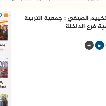
لتخييم الصيفي : جمعية التربية
ية فرع الداخلة
بالف
وإط
جدي
ل
بال
أجواء
والي 
علي 
صلاة
جم