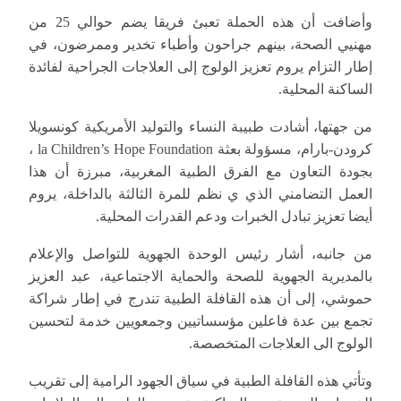
وأضافت أن هذه الحملة تعبئ فريقا يضم حوالي 25 من
مهنيي الصحة، بينهم جراحون وأطباء تخدير وممرضون، في
إطار التزام يروم تعزيز الولوج إلى العلاجات الجراحية لفائدة
الساكنة المحلية.
من جهتها، أشادت طبيبة النساء والتوليد الأمريكية كونسويلا
كرودن-بارام، مسؤولة بعثة la Children’s Hope Foundation ،
بجودة التعاون مع الفرق الطبية المغربية، مبرزة أن هذا
العمل التضامني الذي ي نظم للمرة الثالثة بالداخلة، يروم
أيضا تعزيز تبادل الخبرات ودعم القدرات المحلية.
من جانبه، أشار رئيس الوحدة الجهوية للتواصل والإعلام
بالمديرية الجهوية للصحة والحماية الاجتماعية، عبد العزيز
حموشي، إلى أن هذه القافلة الطبية تندرج في إطار شراكة
تجمع بين عدة فاعلين مؤسساتيين وجمعويين خدمة لتحسين
الولوج الى العلاجات المتخصصة.
وتأتي هذه القافلة الطبية في سياق الجهود الرامية إلى تقريب