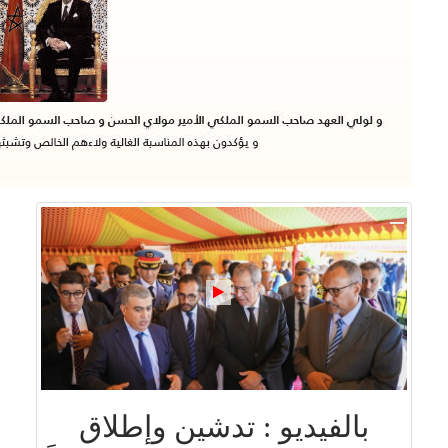
بالفيديو : تدشين وإطلاق