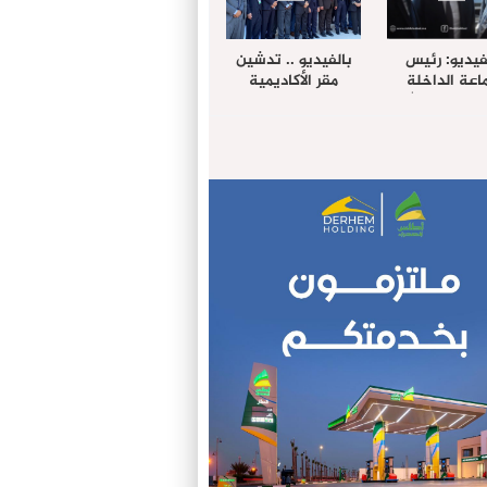
فيديو: رئيس
بالفيديو .. تدشين
عة الداخلة
مقر الأكاديمية
غب حرمة الله
الإفريقية لعلوم
بل وفد رفيع
الصحة بالداخلة
توى من مدينة
ريت نيك ”
الامريكية