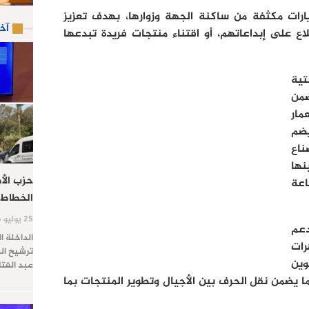
رات مكثفة من ساكنة الجهة وزوارها، بهدف تعزيز
آخ
لاع على إبداعاتهم، أو اقتناء منتجات فريدة تبدعها
تية
من
مار
يضم
ناع
نها
حزب الأص
اعة
الخطاط 
25 يوليو 2026
عم
الداخلة ا
ات
ترشيح الس
وين
عبد الفت
ما يضمن نقل الحرف بين الأجيال وتطوير المنتجات بما