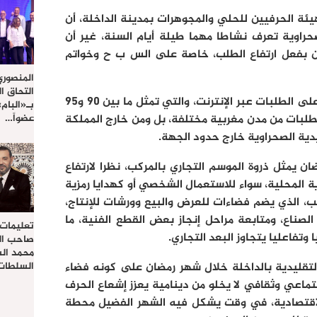
ئة الحرفيين للحلي والمجوهرات بمدينة الداخلة، أن
راوية تعرف نشاطا مهما طيلة أيام السنة، غير أن
ن بفعل ارتفاع الطلب، خاصة على الس ب ح وخواتم
المنصوري
التحاق ا
وأوضح أن الورشة تعتمد بشكل كبير على الطلبات عبر الإنترنت، والتي تمثل ما بين 90 و95
بـ«البام
طلبات من مدن مغربية مختلفة، بل ومن خارج المملكة
عضواً…
دية الصحراوية خارج حدود الجهة.
 يمثل ذروة الموسم التجاري بالمركب، نظرا لارتفاع
 المحلية، سواء للاستعمال الشخصي أو كهدايا رمزية
ركب، الذي يضم فضاءات للعرض والبيع وورشات للإنتاج،
صناع، ومتابعة مراحل إنجاز بعض القطع الفنية، ما
تعليمات
تفاعليا يتجاوز البعد التجاري.
صاحب الج
محمد ال
التقليدية بالداخلة خلال شهر رمضان على كونه فضاء
السلطات 
جتماعي وثقافي لا يخلو من دينامية يعزز إشعاع الحرف
لاقتصادية، في وقت يشكل فيه الشهر الفضيل محطة