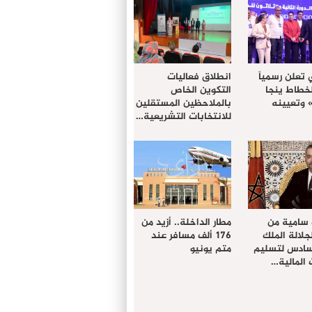
 تعلن رسمياً
انطلاق فعاليات
لخطاط ينجا
التكوين الخاص
» وتعيينه
بالملاحظين المستقلين
للانتخابات التشريعية…
 سامية من
مطار الداخلة.. أزيد من
لالة الملك
176 ألف مسافر عند
سادس لتسليم
متم يونيو
المالية…