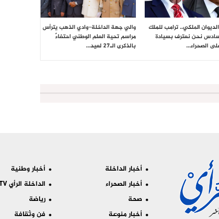
لديوان الملكي.. ترامب للملك
والي جهة الداخلة–وادي الذهب يترأس
سادس نحن نعترف بسيادة
مراسم تحية العلم الوطني احتفاءً
لى الصحراء…
بالذكرى الـ27 لعيد…
أخبار الداخلة
أخبار وطنية
أخبار الصحراء
الداخلة الرأي TV
صحة
رياضة
أخبار منوعة
فن وثقافة