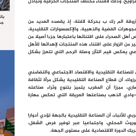
 التراويح، وذلك لاقتناء مختلف المنتجات الحرفية وتبادل
بال
وقة الم رك ب بحركة لافتة، إذ يقصده العديد من
جما
الرا
مجوهرات الفضية والذهبية، والإكسسوارات التقليدية،
يستق
 أهل الصحراء على اقتنائها باعتبارها جزءا أصيلا من
المس
 من الزوار على اقتناء هذه المنتجات لإهدائها للأهل
“غ
اعي يعكس قيم التآزر وصلة الرحم التي تتعزز بشكل
للصناعة التقليدية والاقتصاد الاجتماعي والتضامني
وك، أن قطاع الصناعة التقليدية يشكل مرآة لثقافة
ري، مبرزا أن المغرب يتميز بتنوع وثراء صناعته
–وادي الذهب بصناعتها العريقة التي تعكس مهارة
ي للأنباء، أن الصناعة التقليدية بالجهة تؤدي أدوارا
وروث المحلي، واجتماعيا عبر توفير فرص الشغل،
يك الدورة الاقتصادية على مستوى الجهة.