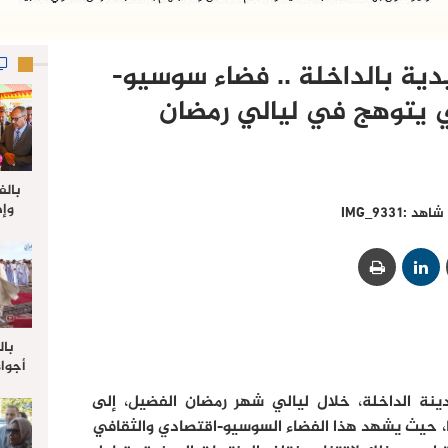
دية بالداخلة .. فضاء سوسيو-
 يتوهج في ليالي رمضان
بالف
وإط
شاهد :IMG_9331
جدي
ل
بال
أجواء
والي 
ينة الداخلة، خلال ليالي شهر رمضان الفضيل، إلى
علي 
صلاة
، حيث يشهد هذا الفضاء السوسيو-اقتصادي والثقافي
جم