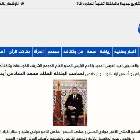
بالفيديو : تدشين وإطلاق مشاريع جديدة بالداخلة تخليداً للذكرى الـ27 لعيد العرش
للإشهار بالم
أخبار وطنية
رياضة
صحة
فن وثقافة
مجتمع
المرأة
مقالات الرأي
أخب