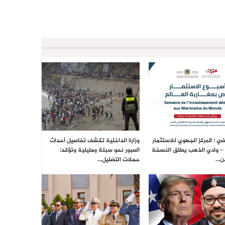
ي : المركز الجهوي للاستثمار
وزارة الداخلية تكشف تفاصيل أحداث
 – وادي الذهب يطلق النسخة
العبور نحو سبتة ومليلية وتؤكد:
من…
حملات التضليل…