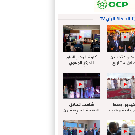
الداخلة الرأي TV
يديو : تدشين
كلمة المدير العام
لاق مشاريع
للمركز الجهوي
دة بالداخلة
للإستثمار خلال
تخليداً للذكرى الـ27
أشغال لإجتماع
عيد العرش
التقييمي للجنة
الجهوية الموحد
لإستثمار بجهة
الداخلة…
فيديو: وسط
شاهد..انطلاق
 ربانية مهيبة
النسخة الخامسة من
جهة الداخلة ”
مهرجان “الأمداح
خليل ” يؤدي
النبوية” المنظم من
 عيد الفطر مع
طرف مجلس جهة
وع المصلين
الداخلة وادي الذهب