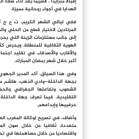
إقبالا متزايدا ، لاسيما بعد أداء صلاة
الهدايا في أجواء روحانية مميزة.
ففي ليالي الشهر الكريم، ت ع ج أر
المرتادين لاختيار قطع من الحلي وال
إلى جانب مستلزمات الزينة التي يحرص
الهوية الثقافية للمنطقة. ويحرص كثير
والأقارب والأصدقاء، في تقليد اجتم
أكبر خلال شهر رمضان المبارك.
وفي هذا السياق، أكد المدير الجهوي 
بجهة الداخلة–وادي الذهب، هاشم مرز
الشعوب وتفاعلها الجغرافي والحضا
التقليدية، فيما تعرف جهة الداخلة
حرفييها وإبداعهم.
وأضاف، في تصريح لوكالة المغرب العرب
متعددة، ثقافيا من خلال صون الم
واقتصاديا من خلال مساهمتها في تحر