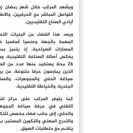
ويشهد المركب خلال شهر رمضان زيا
التواصل المباشر مع الحرفيين، والاط
أيادي الصناع التقليديين.
ويعد هذا الفضاء من البنيات التح
المهمة بالجهة وعنصرا أساسيا ض
المسارات السياحية، إذ يتميز بمع
يعكس أصالة الصناعة التقليدية، و
26 محلا يستفيد منها عدد من الص
الذين يمارسون حرفا متنوعة، من بي
صياغة الحلي والمجوهرات، والصن
الجلدية، والخياطة التقليدية.
كما يتوفر المركب على مركز للد
التقني في حرفة صياغة المجوهر
والحلي، إلى جانب فضاء مخصص للتك
والتدرج المهني والتكوين المستمر، ب
يتلاءم مع متطلبات السوق.